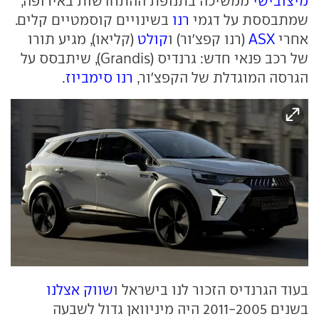
מיצובישי
ממשיכה בתנופת ההתחדשות באירופה,
שמתבססת על דגמי
רנו
בשינויים קוסמטיים קלים.
אחרי
ASX
(רנו קפצ'ור) ו
קולט
(קליאו), מגיע תורו
של רכב פנאי חדש: גרנדיס (Grandis), שיתבסס על
הגרסה המוגדלת של הקפצ'ור,
רנו סימביוז
.
בעוד הגרנדיס הזכור לנו בישראל ו
שווק אצלנו
בשנים 2011-2005 היה מיניוואן גדול לשבעה