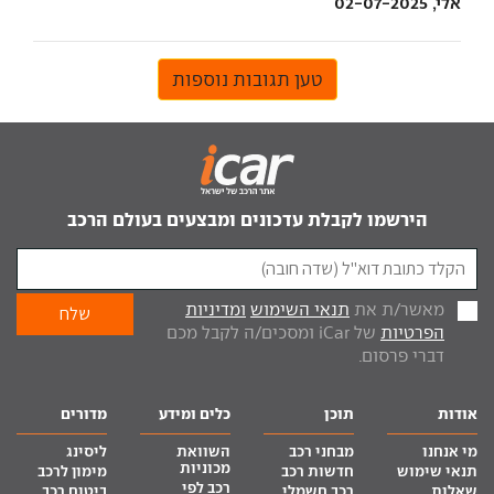
אלי, 02-07-2025
טען תגובות נוספות
הירשמו לקבלת עדכונים ומבצעים בעולם הרכב
מאשר/ת את
תנאי השימוש
ומדיניות
הפרטיות
של iCar ומסכים/ה לקבל מכם
דברי פרסום.
אודות
תוכן
כלים ומידע
מדורים
מי אנחנו
מבחני רכב
השוואת
ליסינג
מכוניות
תנאי שימוש
חדשות רכב
מימון לרכב
רכב לפי
שאלות
רכב חשמלי
ביטוח רכב