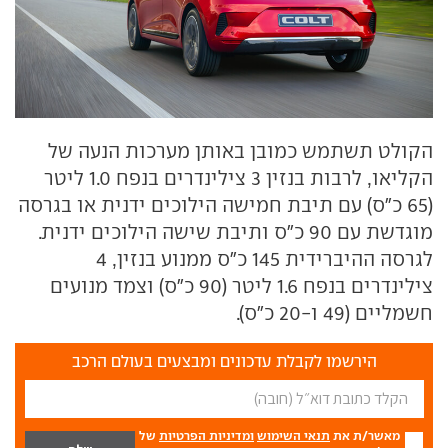
הקולט תשתמש כמובן באותן מערכות הנעה של
הקליאו, לרבות בנזין 3 צילינדרים בנפח 1.0 ליטר
(65 כ"ס) עם תיבת חמישה הילוכים ידנית או בגרסה
מוגדשת עם 90 כ"ס ותיבת שישה הילוכים ידנית.
לגרסה ההיברידית 145 כ"ס ממנוע בנזין, 4
צילינדרים בנפח 1.6 ליטר (90 כ"ס) וצמד מנועים
חשמליים (49 ו-20 כ"ס).
הירשמו לקבלת עדכונים ומבצעים בעולם הרכב
מאשר/ת את
תנאי השימוש
ומדיניות הפרטיות
של