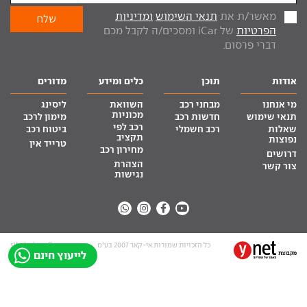
מאשר/ת את
תנאי השימוש
ומדיניות
הפרטיות
של iCar ומסכים/ה לקבל מכם
דברי פרסום.
אודות
תוכן
כלים ומידע
מדורים
מי אנחנו
מבחני רכב
השוואת
ליסינג
מכוניות
תנאי שימוש
חדשות רכב
מימון לרכב
רכב לפי
שאלות
רכב חשמלי
ביטוח רכב
תקציב
נפוצות
טרייד אין
מחירון רכב
דרושים
הצהרת
צור קשר
נגישות
כל הזכויות שמורות אי-קאר 2007 בע”מ
site by tq.soft
לייעוץ חינם