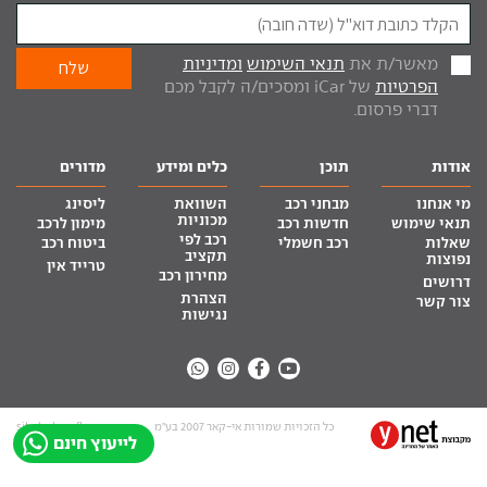
מאשר/ת את
תנאי השימוש
ומדיניות
הפרטיות
של iCar ומסכים/ה לקבל מכם
דברי פרסום.
אודות
תוכן
כלים ומידע
מדורים
מי אנחנו
מבחני רכב
השוואת
ליסינג
מכוניות
תנאי שימוש
חדשות רכב
מימון לרכב
רכב לפי
שאלות
רכב חשמלי
ביטוח רכב
תקציב
נפוצות
טרייד אין
מחירון רכב
דרושים
הצהרת
צור קשר
נגישות
כל הזכויות שמורות אי-קאר 2007 בע”מ
site by tq.soft
לייעוץ חינם