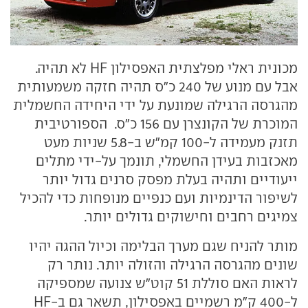
מכונית ראלי מפלצתית האפסילון HF לא תהיה.
אבל עם מנוע של 240 כ"ס תהיה חזקה משמעותית
מהגרסה הרגילה שמונעת על ידי היחידה החשמלית
המוכרת של הקונצרן עם 156 כ"ס. הספורטיבית
תזנק מעמידה ל-100 קמ"ש ב-5.8 שניות מעט
מאכזבות בעידן החשמלי, תונמך על-ידי מתלים
ייעודיים ותהיה בעלת מפסק סרנים גדול יותר
לשיפור הדינמיות ועם כנפיים מנופחות כדי להכיל
צמיגים רחבים וחישוקים גדולים יותר.
מותר להניח שגם מערך הבלימה וכיול ההגה יהיו
שונים מהגרסה הרגילה והזולה יותר. נותר רק
לראות האם סוללת 51 קוט"ש צנועה שמספיקה
ל-400 ק"מ רשמיים באפסילון, תשאר גם ב-HF