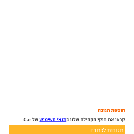
הוספת תגובה
קראו את חוקי הקהילה שלנו ב
תנאי השימוש
של iCar
תגובות לכתבה