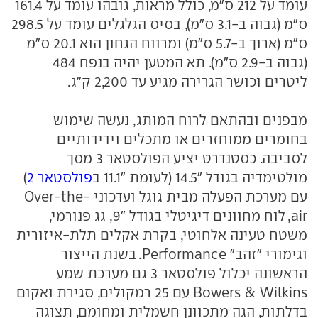
עומד על 212 ס"מ, כולל מראות, גובהו עומד על 161.4
ס"מ (גבוה ב-3.1 ס"מ), בסיס הגלגלים עומד על 298.5
ס"מ (ארוך ב-5.7 ס"מ) ומרווח הגחון הוא 20.1 ס"מ
(גבוה ב-2.9 ס"מ). תא המטען יהיה בנפח 484
ליטרים וכושר הגרירה מגיע עד 2,200 ק"ג.
מבפנים ובהתאם לרוח המותג, נעשה שימוש
בחומרים ממוחזרים או מתכלים וידידותיים
לסביבה. כסטנדרט יציע הפולסטאר 3 מסך
מולטימדיה בגודל "14.5 (לעומת "11.1 ב
פולסטאר 2
)
עם מערכת הפעלה מבית גוגל ועדכוני Over-the-
air, לוח מחוונים דיגיטלי בגודל "9, גג פנורמי,
משטח טעינה אלחוטי, בקרת אקלים תלת-איזורית
וגימורי "זהב" Performance. בשנת הייצור
הראשונה יכלול פולסטאר 3 גם מערכת שמע
Bowers & Wilkins עם 25 רמקולים, סגירת ואקום
בדלתות, הגה מתכוונן חשמלית ומחומם, תצוגה