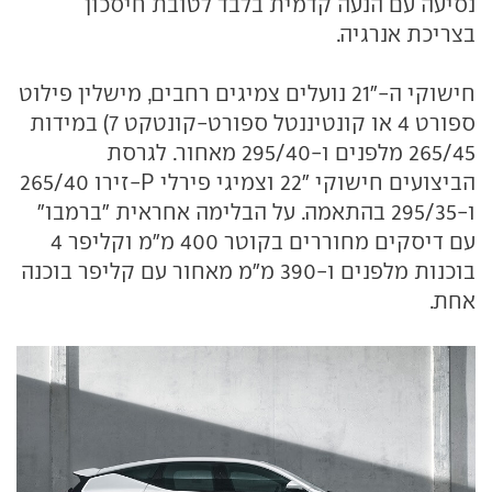
נסיעה עם הנעה קדמית בלבד לטובת חיסכון
בצריכת אנרגיה.
חישוקי ה-"21 נועלים צמיגים רחבים, מישלין פילוט
ספורט 4 או קונטיננטל ספורט-קונטקט 7) במידות
265/45 מלפנים ו-295/40 מאחור. לגרסת
הביצועים חישוקי "22 וצמיגי פירלי P-זירו 265/40
ו-295/35 בהתאמה. על הבלימה אחראית "ברמבו"
עם דיסקים מחוררים בקוטר 400 מ"מ וקליפר 4
בוכנות מלפנים ו-390 מ"מ מאחור עם קליפר בוכנה
אחת.