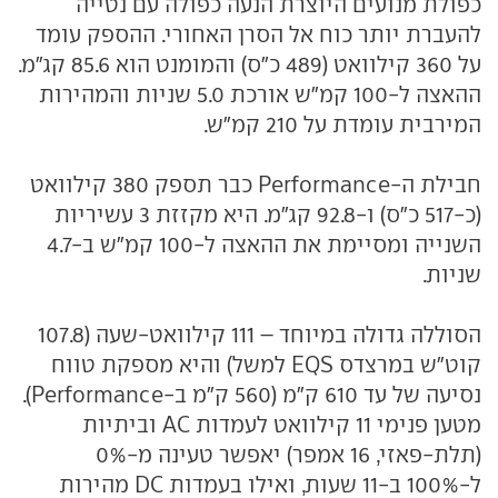
כפולת מנועים היוצרת הנעה כפולה עם נטייה
להעברת יותר כוח אל הסרן האחורי. ההספק עומד
על 360 קילוואט (489 כ"ס) והמומנט הוא 85.6 קג"מ.
ההאצה ל-100 קמ"ש אורכת 5.0 שניות והמהירות
המירבית עומדת על 210 קמ"ש.
חבילת ה-Performance כבר תספק 380 קילוואט
(כ-517 כ"ס) ו-92.8 קג"מ. היא מקזזת 3 עשיריות
השנייה ומסיימת את ההאצה ל-100 קמ"ש ב-4.7
שניות.
הסוללה גדולה במיוחד – 111 קילוואט-שעה (107.8
קוט"ש במרצדס EQS למשל) והיא מספקת טווח
נסיעה של עד 610 ק"מ (560 ק"מ ב-Performance).
מטען פנימי 11 קילוואט לעמדות AC וביתיות
(תלת-פאזי, 16 אמפר) יאפשר טעינה מ-0%
ל-100% ב-11 שעות, ואילו בעמדות DC מהירות