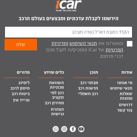
הירשמו לקבלת עדכונים ומבצעים בעולם הרכב
מאשר/ת את
תנאי השימוש
ומדיניות
הפרטיות
של iCar ומסכים/ה לקבל מכם
דברי פרסום.
אודות
תוכן
כלים ומידע
מדורים
מי אנחנו
מבחני רכב
השוואת
ליסינג
מכוניות
תנאי שימוש
חדשות רכב
מימון לרכב
רכב לפי
שאלות
רכב חשמלי
ביטוח רכב
תקציב
נפוצות
טרייד אין
מחירון רכב
דרושים
הצהרת
צור קשר
נגישות