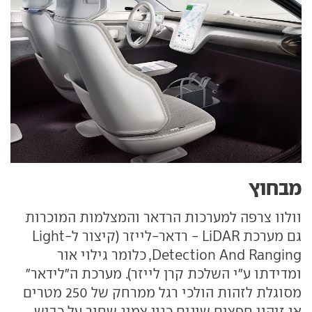
מבחוץ
וולוו צרפה למערכות הרדאר והמצלמות המוכרות
גם מערכת LiDAR - רדאר-לייזר (קיצור ל-Light
Detection And Ranging, כלומר גילוי אור
ומדידתו ע"י השלכת קרן לייזר). מערכת ה"לידאר"
מסוגלת לזהות הולכי רגל ממרחק של 250 מטרים
או זיהוי חפצים שונים כגון צמיג שחור על כביש