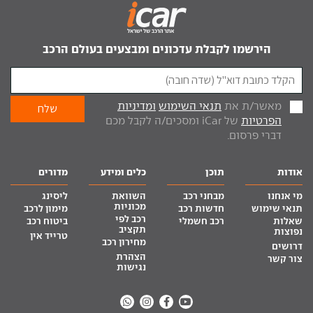
הירשמו לקבלת עדכונים ומבצעים בעולם הרכב
מאשר/ת את
תנאי השימוש
ומדיניות
הפרטיות
של iCar ומסכים/ה לקבל מכם
דברי פרסום.
אודות
תוכן
כלים ומידע
מדורים
מי אנחנו
מבחני רכב
השוואת
ליסינג
מכוניות
תנאי שימוש
חדשות רכב
מימון לרכב
רכב לפי
שאלות
רכב חשמלי
ביטוח רכב
תקציב
נפוצות
טרייד אין
מחירון רכב
דרושים
הצהרת
צור קשר
נגישות