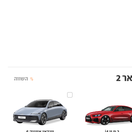
 2
השווה
ב.מ.וו i4
יונדאי איוניק 6