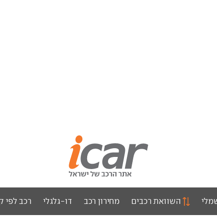
מלי
השוואת רכבים
מחירון רכב
דו-גלגלי
רכב לפי ק