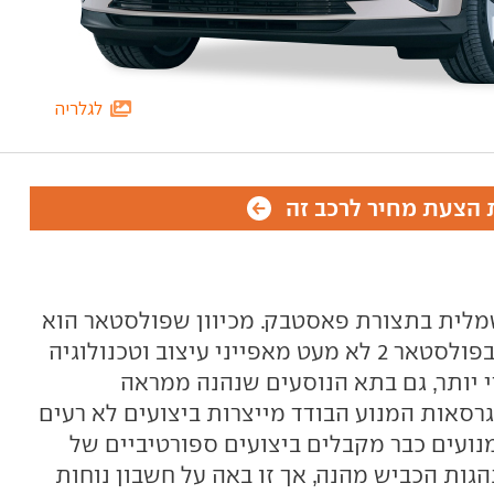
לגלריה
הצעת מחיר לרכב זה
וקרה חשמלית בתצורת פאסטבק. מכיוון שפולסטאר הוא
תת מותג מבית וולוו, ניתן לזהות בפולסטאר 2 לא מעט מאפייני עיצוב וטכנולוגיה
די יותר, גם בתא הנוסעים שנהנה ממראה
גרסאות המנוע הבודד מייצרות ביצועים לא רעים
ני מנועים כבר מקבלים ביצועים ספורטיביים של
ה מ-400 כ"ס. התנהגות הכביש מהנה, אך זו באה על חשבון נוחות