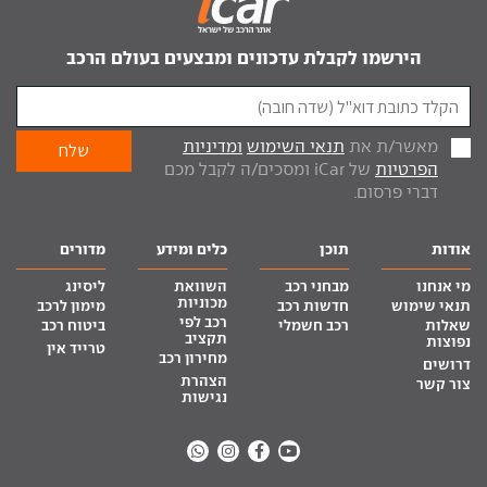
הירשמו לקבלת עדכונים ומבצעים בעולם הרכב
מאשר/ת את
תנאי השימוש
ומדיניות
הפרטיות
של iCar ומסכים/ה לקבל מכם
דברי פרסום.
אודות
תוכן
כלים ומידע
מדורים
מי אנחנו
מבחני רכב
השוואת
ליסינג
מכוניות
תנאי שימוש
חדשות רכב
מימון לרכב
רכב לפי
שאלות
רכב חשמלי
ביטוח רכב
תקציב
נפוצות
טרייד אין
מחירון רכב
דרושים
הצהרת
צור קשר
נגישות