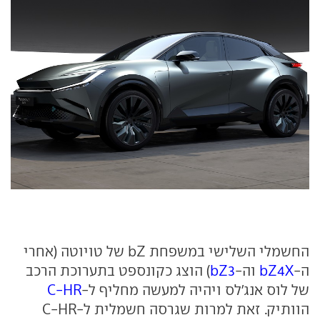
החשמלי השלישי במשפחת bZ של טויוטה (אחרי
ה-
bZ4X
וה-
bZ3
) הוצג כקונספט בתערוכת הרכב
של לוס אנג'לס ויהיה למעשה מחליף ל-
C-HR
הוותיק. זאת למרות שגרסה חשמלית ל-C-HR