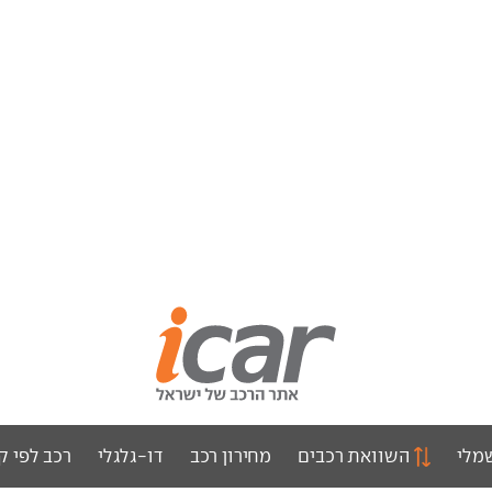
מלי
השוואת רכבים
מחירון רכב
דו-גלגלי
רכב לפי ק