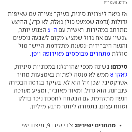
צילום: נועם ריין
אז כיאה ליצרנית סינית, בעיקר צעירה עם שאיפות
גדולות (נדמה שכמעט כולן כאלה, לא כך?), ההיצע
מתרחב במהירות, ראשית עם
ה-5
הצנוע יותר,
עכשיו עם אח גדול שמציע מקום לשבעה נוסעים
והנעה היברידית-נטענת מתקדמת, היישר מול
סוללת
מתחרים מבוססים מאירופה ויפן
.
סיכום:
בשונה מכפי שהורגלנו במכוניות סיניות,
ג'אקו 8
ממש לא מנסה לפתות באמצעות מחיר
אטרקטיבי. שכן זול הוא לא, בעיקר בגרסה הבכירה
שנבחנה. הוא גדול, ומאוד מאובזר, ומציע מערכת
הנעה מתקדמת עם הבטחה לחסכון ניכר בדלק
וטווח עצום. בתמורה ליותר מרבע מיליון.
מתחרים ישירים:
צ'רי טיגו 9, מיצובישי