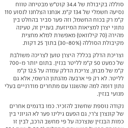
סוללה בקיבולת של 34.4 קוט"ש מבטיחה טווח
נסיעה חשמלי של 134 ק"מ. אנחנו הצלחנו לנסוע 110
ק"מ רק בכוח החשמל, וזה פער סביר בהחלט בין
נתוני יצרן למציאות המיוזעת. בעניין זה, טעינה
מהירה (70 קילוואט) מאפשרת למלא מחצית
מקיבולת הסוללה (30-80%) בתוך 25 דקות.
וצריכת הדלק בכלל? היצרן טוען לצריכה משולבת
של כמעט 50 ק"מ לליטר בנזין. בתום יותר מ-700
ק"מ של מבחן, צריכת הדלק עמדה על 12.5 ק"מ
לליטר. לא רק פי ארבעה מהנתון הרשמי, אלא גם
נתון דומה למה שהשגנו עם מתחרים מודרניים בעלי
מנועי בנזין.
נקודה נוספת שחשוב להזכיר. כמו בדגמים אחרים
של קונצרן צ'רי, גם הפעם גילינו פער לא הגיוני בין
כמות הבנזין שנצרכה על פי מחשב הרכב, לבין זו