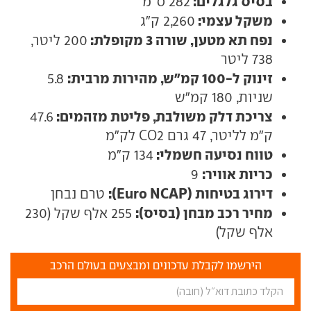
בסיס גלגלים:
282 ס"מ
משקל עצמי:
2,260 ק"ג
נפח תא מטען, שורה 3 מקופלת:
200 ליטר,
738 ליטר
זינוק ל-100 קמ"ש, מהירות מרבית:
5.8
שניות, 180 קמ"ש
צריכת דלק משולבת, פליטת מזהמים:
47.6
ק"מ לליטר, 47 גרם CO2 לק"מ
טווח נסיעה חשמלי:
134 ק"מ
כריות אוויר:
9
דירוג בטיחות (Euro NCAP):
טרם נבחן
מחיר רכב מבחן (בסיס):
255 אלף שקל (230
אלף שקל)
הירשמו לקבלת עדכונים ומבצעים בעולם הרכב