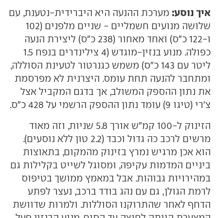
איך נוסע:
מערכת ההנעה היא היברידית-נטענת, עם
שלושה מנועים חשמליים - שניים מלפנים (102
ו-122 כ"ס) ואחד מאחור (238 כ"ס) ליצירת הנעה
כפולה. מנוע בנזין-מוגדש (4 צילינדרים בנפח 1.5
ליטר עם 143 כ"ס) משמש כגנרטור לטעינת הסוללה,
ומתחבר להנעה תחת עומס. היצרנית לא מפרסמת
את נתון ההספק המשולב, אך בדגם המקביל אצל
צ'רי (טיגו 9) עומד נתון ההספק הרשמי על 428 כ"ס.
הזינוק ל-100 קמ"ש אורך 5.8 שניות, וזה מאוד
מרשים לרכב כה גדול וכבד (2.2 טון ללא נוסעים).
הוא אכן מרגיש נמרץ בזינוק מהמקום, בתאוצות
ביניים המדמות עקיפה, ומסוגל לשייט בקלילות גם
במהירויות גבוהות. אבל במאמץ ממושך בטיפוס
לרמת הגולן, גם עם נהג בודד ברכב, נעצר לפתע
הדחף לאחר שהתרוקנו הסוללות. ולמרות שדוושת
המצערת הייתה לחוצה עד הסוף, מנוע הבנזין פעל