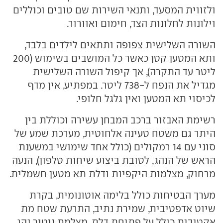
ולזווית המסעד, ותנאי השירות שם טובים וכוללים
וילונות לחלונות הצד, חימום ואוורור.
השורה השלישית צפופה ותתאים לילדים בלבד,
ותא המטען קטן כאשר כל המושבים בשימוש (200
ליטר עד התקרה), אך קיפול השורה השלישית
מגדיל את הנפח ל-738 ליטר. במפתיע, אין מדף
לכיסוי תא המטען ואין גלגל חלופי.
רשימת האבזור ברכב המבחן עשירה וכוללת בין
היתר גם משטח טעינה אלחוטית, מערכת שמע של
סוני עם 14 רמקולים (כולל אחד שימושי במשענת
הראש של הנהג, לטובת ביצוע שיחות טלפון), הנעה
מרחוק, מצלמות היקפיות ודלת תא מטען חשמלית.
מערך הבטיחות כולל בלימה אוטונומית, בקרת
שיוט אדפטיבית, שמירת נתיב, התרעת שטח מת
אקטיבית כולל על פתיחת דלת, מצלמת ניטור נהג