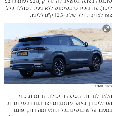
שנכנסה בפועל במשאבת התדלוק (50.8 לעומת 58.1
ליטר). עוד נזכיר כי בשימוש ללא טעינת סוללה כלל,
צפו לצריכת דלק של כ-10.5 ק"מ לליטר.
צילום: נועם ריין
הלאה לנוחות הנסיעה והיכולת הדינמית. כיול
המתלים רך באופן מוגזם, ומייצר תנודות מיותרות
במעבר על שיבושים בכל תוואי ומהירות, ופוגם