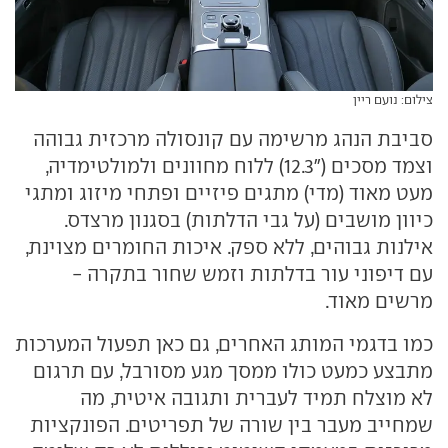
צילום: נועם ריין
סביבת הנהג מרשימה עם קונסולה מרכזית גבוהה
וצמד מסכים ("12.3) ללוח מחוונים ולמולטימדיה,
מעט מאוד (מדי) מתגים פיזיים ופתחי מיזוג ומתגי
כיוון מושבים (על גבי הדלתות) בסגנון מרצדס.
אילנות גבוהים, ללא ספק. איכות החומרים מצוינת,
עם דיפוני עור בדלתות וזמש שחור בתקרה -
מרשים מאוד.
כמו בדגמי המותג האחרים, גם כאן תפעול המערכות
מתבצע כמעט כולו ממסך מגע מסורבל, עם תרגום
לא מוצלח תמיד לעברית ותגובה איטית, מה
שמחייב מעבר בין שורה של תפריטים. הפונקציות