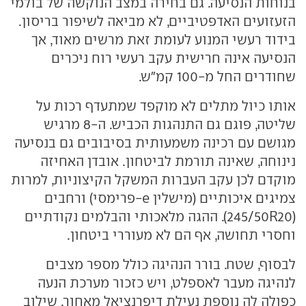
בנוחות הנסיעה. גם בחירה במצב הנוקשה של בולמי
הזעזועים האדפטיביים, לא מביאה לשיפור בריסון.
בידוד רעשי המנוע לעומת זאת מרשים מאוד, אך
הנסיעה אינה חרישית עקב רעשי רוח ניכרים
שחודרים החל מ-100 קמ"ש.
אותו כיול מתלים לא מוקפד שמתעדף רכות על
שליטה, פוגם גם התנהגות הכביש. ה-8 מרגיש
מגושם עם רכינה משמעותית בסיבובים גם בנסיעה
נינוחה, שאינה תורמת לביטחון. אובדן האחיזה
מוקדם לכן עקב העברות המשקל הקיצוניות, למרות
צמיגים איכותיים (מישלין e-פרימסי) ורחבים
(245/50R20). ההגה מלאכותי והבלמים נקודתיים
וחסרי תחושה, אף הם לא מעוררי ביטחון.
לבסוף, שטח. בורר הנהיגה כולל מספר מצבים
לנהיגה מעבר לאספלט, ויש כזכור מערכת הנעה
כפולה לה נוספת נעילת דיפרנציאל מאחור. שילוב