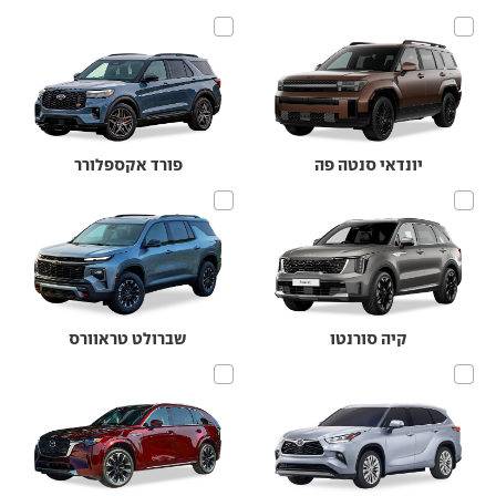
יונדאי סנטה פה
פורד אקספלורר
קיה סורנטו
שברולט טראוורס