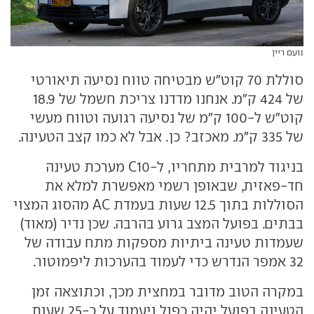
נועם ריין
סוללת 70 קוט"ש מבטיחה טווח נסיעה תיאורטי
של 424 ק"מ. אנחנו מדדנו צריכת חשמל של 18.9
קוט"ש ל-100 ק"מ של נסיעה רגועה וטווח מעשי
של 335 ק"מ. מאכזב? כן. אבל לא כמו קצב הטעינה.
בניגוד למרבית מתחריו, ל-C10 מערכת טעינה
חד-פאזית, שבאופן רשמי מאפשרת למלא את
הסוללות בתוך 12.5 שעות בעמדת AC מהסוג המצוי
בבתים. בפועל המצב גרוע בהרבה. שכן נדיר (מאוד)
שעמדות טעינה ביתיות מספקות מתח עבודה של
32 אמפר הנדרש כדי לעמוד בהערכות ליפמוטור.
במקרה הטוב מדובר במחצית מכך, וכתוצאה זמן
הטעינה בפועל יהיה כפול ויעמוד על כ-25 שעות