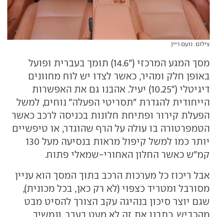
צילום: נועם ריין
מסך המגע המרכזי ("14.6) תומך בעברית ופועל
באופן חלק ומהיר, כאשר לצדו יש לוח מחוונים
דיגיטלי ("10.25) יעיל. אהבנו גם את האפשרות
הייחודית להגדרת "תסריטי הפעלה" נוחים, למשל
הפעלת קירור ופתיחת חלונות בכניסה לרכב כאשר
הטמפרטורה בו עולה על הרף שהוגדר, או טיפשיים
יותר כמו למשל קיפול מראות בנסיעה מעל 130
קמ"ש כאשר החלון האחורי-שמאלי פתוח.
אבל ריכוז כל מערכות הרכב בתוך המסך הוא עניין
מסורבל ומטריד כצפוי (לא רק כאן, בכל מכונית),
שגם יוצר סיכון בנהיגה עקב הצורך להסיט מבט
מהכביש. כתבנו את זה לא מעט בעבר, ונמשיך