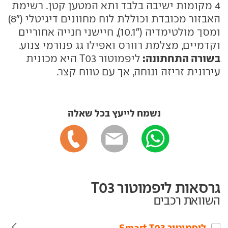
4 מקומות ישיבה בלבד ותא המטען קטן. רשימת
האבזור מכובדת וכוללת לוח מחוונים דיגיטלי ("8)
ומסך מולטימדיה ("10.1), חיישני חנייה אחוריים
וקדמיים, מצלמת רוורס ואפילו גג פנורמי צנוע.
בשורה התחתונה:
ליפמוטור T03 היא מכונית
עירונית זריזה ונוחה, אך עם טווח קצר.
נשמח לייעץ בכל שאלה
גרסאות ליפמוטור T03
השוואת רכבים
ליפמוטור‏ T03‏ Smart