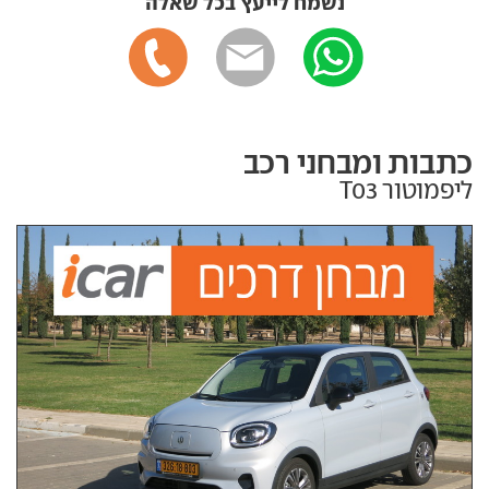
נשמח לייעץ בכל שאלה
כתבות ומבחני רכב
ליפמוטור T03