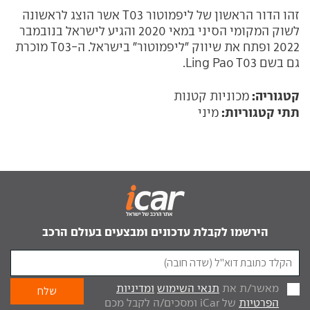
זהו הדור הראשון של ליפמוטור T03 אשר הוצג לראשונה
לשוק המקומי הסיני במאי 2020 והגיע לישראל בנובמבר
2022 ופתח את שיווק "ליפמוטור" בישראל. ה-T03 מוכרת
גם בשם Ling Pao T03.
קטגוריה:
מכוניות קטנות
תתי קטגוריות:
מיני
הירשמו לקבלת עדכונים ומבצעים בעולם הרכב
מאשר/ת את
תנאי השימוש
ומדיניות
הפרטיות
של iCar ומסכים/ה לקבל מכם