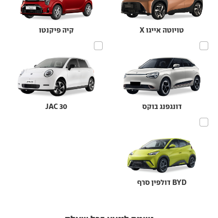
טויוטה אייגו X
קיה פיקנטו
דונגפנג בוקס
JAC 30
BYD דולפין סרף