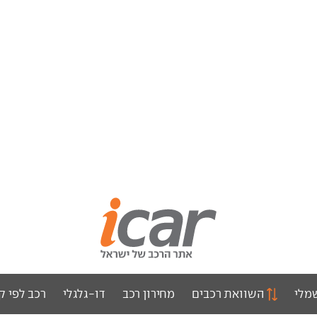
מלי
השוואת רכבים
מחירון רכב
דו-גלגלי
רכב לפי ק