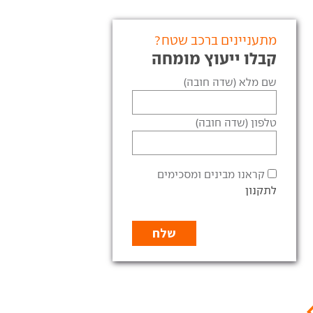
מתעניינים ברכב שטח?
קבלו ייעוץ מומחה
שם מלא (שדה חובה)
טלפון (שדה חובה)
קראנו מבינים ומסכימים
לתקנון
מתחבר לשקע: אופל גרנדלנד
 בנזין, חשמל בעתיד:
חדש וגם חשמלי
 משווקת גרנדלנד חדש
אופל חשפה גרנדלנד חדש עם
נית אופל מתחילה לשווק
מראה מרשים, סביבת נהג
את הגרנדלנד החדש, עם
מודרנית