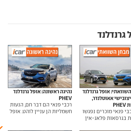
 גרנדלנד
היום
שוואתי: אופל גרנדלנד
נהיגה ראשונה: אופל גרנדלנד
אופל
צובישי אאוטלנדר,
PHEV
יבוא
PHE
רכבי פנאי הם דבר חם, הנעות
כאן 
בי פנאי מוכרים נפגשו
חשמליות הן עניין לוהט. אופל
ת בגרסאות פלאג-אין