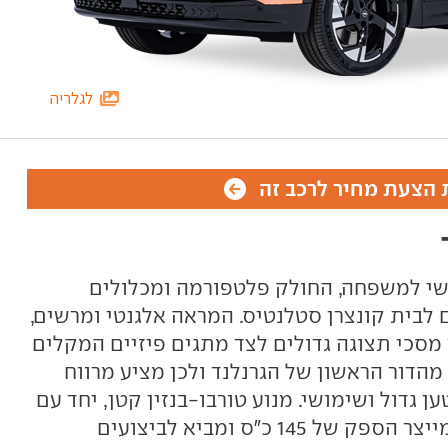
לגלריה
הצעת מחיר לרכב זה
ושי למשפחה, החולק פלטפורמה ומכלולים
 3008 ויתר האחים לבית קונצרן סטלנטיס. המראה אלגנטי ומרשים,
 מסכי תצוגה גדולים לצד מתגים פיזיים המקלים
הדור הראשון של הגרנלנד ולכן מציע מרווח
ן גדול ושימושי. מנוע טורבו-בנזין קטן, יחד עם
סיוע של מערכת היברידית-קלה, מייצר הספק של 145 כ"ס ומביא לביצועים