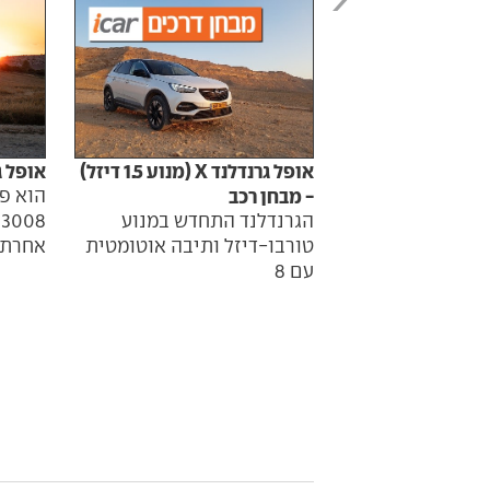
אופל גרנדלנד X (מנוע 1.5 דיזל)
אופל גרנדלנד
- מבחן רכב
הוא פו
הגרנדלנד התחדש במנוע
8
טורבו-דיזל ותיבה אוטומטית
אחרת ל
עם 8