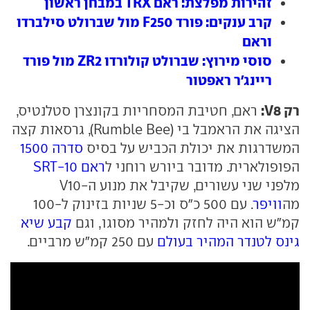
זהירות מפלצת: ראם TRX במבחן ראשון
קרב ענקים: פורד F250 מול שברולט סילברדו
וראם
סוסי מירוץ: שברולט קולורדו ZR2 מול פורד
ריינג'ר ראפטור
רק V8:
ראם, חטיבת המסחריות בקונצרן סטלנטיס,
הציגה את הראמבל בי (Rumble Bee), גרסאות קצה
המשדרגות את יכולת הכביש על בסיס
סדרה 1500
הפופולארית. מדובר ביורש רוחני ל
ראם SRT-10
מלפני שני עשורים, שקיבל את מנוע ה-V10
מה
וויפר
. עם 500 כ"ס וכ-5 שניות בזינוק ל-100
קמ"ש הוא היה לחזק ולמהיר מסוגו, וגם
קבע שיא
גינס לטנדר המהיר בעולם
עם 250 קמ"ש מרביים.