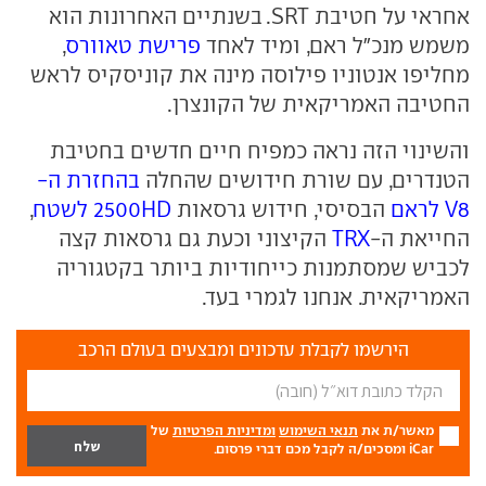
אחראי על חטיבת SRT. בשנתיים האחרונות הוא
משמש מנכ"ל ראם, ומיד לאחד
פרישת טאוורס
,
מחליפו אנטוניו פילוסה מינה את קוניסקיס לראש
החטיבה האמריקאית של הקונצרן.
והשינוי הזה נראה כמפיח חיים חדשים בחטיבת
הטנדרים, עם שורת חידושים שהחלה
בהחזרת ה-
V8 לראם
הבסיסי, חידוש גרסאות
2500HD לשטח
,
החייאת ה-
TRX
הקיצוני וכעת גם גרסאות קצה
לכביש שמסתמנות כייחודיות ביותר בקטגוריה
האמריקאית. אנחנו לגמרי בעד.
הירשמו לקבלת עדכונים ומבצעים בעולם הרכב
מאשר/ת את
תנאי השימוש
ומדיניות הפרטיות
של
iCar ומסכים/ה לקבל מכם דברי פרסום.