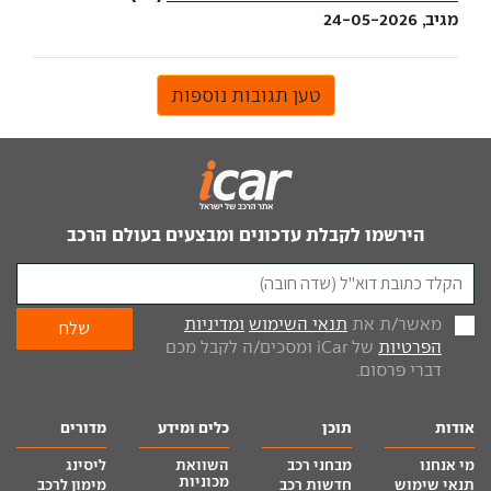
מגיב, 24-05-2026
טען תגובות נוספות
הירשמו לקבלת עדכונים ומבצעים בעולם הרכב
מאשר/ת את
תנאי השימוש
ומדיניות
הפרטיות
של iCar ומסכים/ה לקבל מכם
דברי פרסום.
אודות
תוכן
כלים ומידע
מדורים
מי אנחנו
מבחני רכב
השוואת
ליסינג
מכוניות
תנאי שימוש
חדשות רכב
מימון לרכב