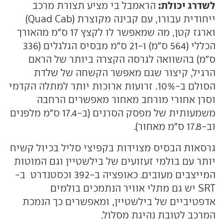
לשדרג יכולת:
הראמבל בי מציע תצורת מרכב
ייחודית עבורו, עם קבינה מקוצרת (Quad Cab)
וארגז קטן, מה שמאפשר לו לקצץ 17 ס"מ מהאורך
הכללי (564 ס"מ) ו-21 ס"מ מבסיס הגלגלים (336
ס"מ) בהשוואה לגרסה הקצרה ביותר של הראם
הרגיל, קיצור שגם מאפשר הקשחה של שלדת
הסולם ב-10%. זרועות ארוכות יותר למתלה הקדמי
וסרן אחורי מורחב מאחור מאפשרים הרחבה
משמעותית של מפסק הסרנים (ב-17.4 ס"מ מלפנים
וב-17.8 ס"מ מאחור).
גרסאות הבסיס מצוידות בקפיצי סליל בכיול קשיח
יותר עם בולמי זעזועים של בילשטיין וגם המוטות
המייצבים מעובים. כאופציה ב-392 וכסטנדרט ב-
SRT יש גם מתלי אוויר הנתמכים בולמים
אדפטיביים של בילשטיין, ומאפשרים כך הנמכת
המרכב לטובת נהיגת מסלול.