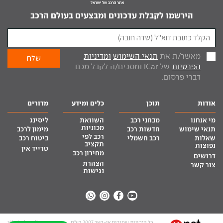
הירשמו לקבלת עדכונים ומבצעים בעולם הרכב
מאשר/ת את
תנאי השימוש
ומדיניות
הפרטיות
של iCar ומסכים/ה לקבל מכם
דברי פרסום.
אודות
תוכן
כלים ומידע
מדורים
מי אנחנו
מבחני רכב
השוואת
ליסינג
מכוניות
תנאי שימוש
חדשות רכב
מימון לרכב
רכב לפי
שאלות
רכב חשמלי
ביטוח רכב
תקציב
נפוצות
טרייד אין
מחירון רכב
דרושים
הצהרת
צור קשר
נגישות
כל הזכויות שמורות אי-קאר 2007 בע”מ
site by tq.soft