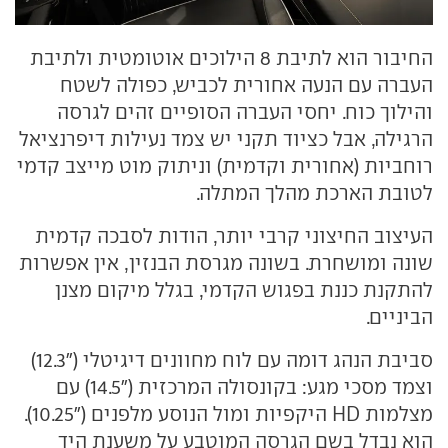
החיבור הוא לתיבת 8 הילוכים אוטומטית ולתיבת
העברה עם הנעה אחורית לכביש, כפולה לשטח
והילוך כוח. יחסי העברה הסופיים זהים לגרסה
הרגילה, אבל כציוד תקני יש צמד נעילות דיפרנציאל
רוחביות (אחורית וקדמית) וניתוק מוט מייצב קדמי
לטובת הארכת מהלך המתלה.
העיצוב החיצוני קרבי יותר, הודות לסבכה קדמית
שונה ומושחרת. בשונה מגרסת הבנזין, אין אפשרות
להתקנת כננת בפגוש הקדמי, בגלל מיקום מצנן
הביניים.
סביבת הנהג דומה עם לוח מחוונים דיגיטלי ("12.3)
וצמד מסכי מגע: בקונסולה המרכזית ("14.5) עם
מצלמות HD היקפיות ומול הנוסע מלפנים ("10.25).
הוא נבדל בשם הגרסה המוטבע על משענת היד