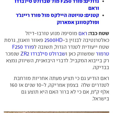
גדולים: פורד F250 מול שברולט סילברדו
וראם
קטנים: טויוטה היילקס מול פורד ריינג'ר
ופולקסווגן אמארוק
שטח כבד:
ראם
מוסיפה מנוע טורבו-דיזל
כאלטרנטיבה לבנזין ב-
2500HD
פאוור וואגון, גרסת
שטח ייעודית לטנדר הגדול, תשובה ל
פורד F250
טרמור
שמשווק כאן ו
שברולט סילברדו ZR2
שנמכר
רק בייבוא המקביל. לדברי היבואנית, השיווק נמצא
בבדיקה.
ראם הודיע גם כי תציע מעתה אחריות מורחבת
לטנדרים שלה בצפון אמריקה, ל-10 שנים או 160
אלף ק"מ, אם כי לא ברור האם היא תוצע גם
בישראל.