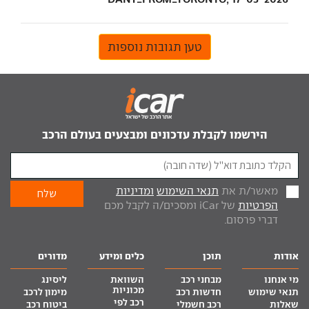
טען תגובות נוספות
הירשמו לקבלת עדכונים ומבצעים בעולם הרכב
מאשר/ת את
תנאי השימוש
ומדיניות
הפרטיות
של iCar ומסכים/ה לקבל מכם
דברי פרסום.
אודות
תוכן
כלים ומידע
מדורים
מי אנחנו
מבחני רכב
השוואת
ליסינג
מכוניות
תנאי שימוש
חדשות רכב
מימון לרכב
רכב לפי
שאלות
רכב חשמלי
ביטוח רכב