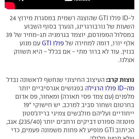
ל-ID פולו GTI שהוצגה רשמית במסגרת מירוץ 24
השעות של נורבורגרינג, הנערך בסוף השבוע
במסלול המפורסם, יוצמד בגרמניה תג-מחיר של 39
אלף יורו, דומה למחירה של
פולו GTI
עם מנוע
בנזין. עוד לא ברור מתי - אם בכלל - היא תשווק
אצלנו.
נוצות קרב:
העיצוב החיצוני שנחשף לראשונה נבדל
מה-ID פולו הרגילה
בפגושים אגרסיביים יותר
מלפנים (עם צמד פסי תאורה) ומאחור, פס אדום
בחרטום ושחור סביב למרכב. יש חישוקי "19
ייחודיים ועליהם מולבשים צמיגי ברידג'סטון
פוטנזה ספורט דביקים ורחבים יותר (235/40). אגב,
הכיתוב GTI מופיע לא פחות משמונה פעמים, כדי
שלא תטעו חלילה.