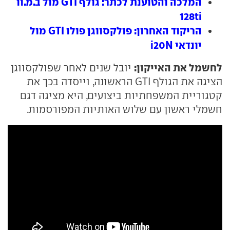
המלכה והטוענת לכתר: גולף GTI מול ב.מ.וו
128ti
הריקוד האחרון: פולקסווגן פולו GTI מול
יונדאי i20N
לחשמל את האייקון:
יובל שנים לאחר שפולקסווגן
הציגה את הגולף GTI הראשונה, וייסדה בכך את
קטגוריית המשפחתיות ביצועים, היא מציגה דגם
חשמלי ראשון עם שלוש האותיות המפורסמות.