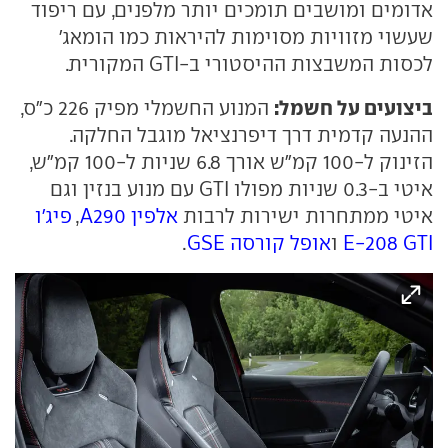
אדומים ומושבים תומכים יותר מלפנים, עם ריפוד
שעשוי מזוויות מסוימות להיראות כמו הומאג'
לכסות המשבצות ההיסטורי ב-GTI המקורית.
ביצועים על חשמל:
המנוע החשמלי מפיק 226 כ"ס,
ההנעה קדמית דרך דיפרנציאל מוגבל החלקה.
הזינוק ל-100 קמ"ש אורך 6.8 שניות ל-100 קמ"ש,
איטי ב-0.3 שניות מפולו GTI עם מנוע בנזין וגם
איטי ממתחרות ישירות לרבות
אלפין A290
,
פיג'ו
E-208 GTI
ו
אופל קורסה GSE
.