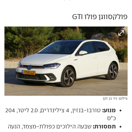
פולקסווגן פולו GTI
צילום: ניר בן זקן
מנוע:
טורבו-בנזין, 4 צילינדרים, 2.0 ליטר, 204
כ"ס
תמסורת:
שבעה הילוכים כפולת-מצמד, הנעה