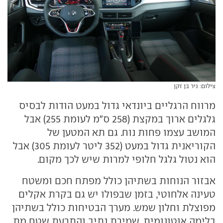
צילום: ניר בן זקן
מרווח הרגליים ביונדאי גדול במעט הודות לבסיס
גלגלים ארוך במקצת (258 ס"מ לעומת 255) אבל
המושב עצמו פחות נוח. גם תא המטען של
הקוריאנית גדול במעט (352 ליטר לעומת 305) אבל
הוא נטול גלגל חלופי למרות שיש לכך מקום.
אבזור הנוחות בשתיהן כולל מפתח חכם ומשטח
טעינה אלחוטי, בזמן שבפולו יש גם בקרת אקלים
מפוצלת וחלון שמש. מערך הבטיחות כולל בשתיהן
בלימה אוטונומית, שמירת נתיב והתרעת שטח מת,