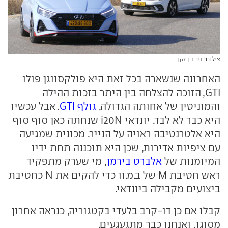
צילום: ניר בן זקן
האחרונה שנשארה בכל זאת היא פולקסווגן פולו
GTI, הזוכה להצלחה בין היתר בזכות ההילה
והמוניטין של אחותה הגדולה,
גולף GTI
. אבל עכשיו
היא כבר לא לבד. יונדאי i20N שנחתה כאן סוף סוף
היא אלטרנטיבה ראויה על הנייר. מכונית שמגיעה
עם ציפיות אדירות, שכן היא תוכננה תחת ידיו
המיומנות של
אלברט בירמן
, מי שערק מתפקיד
ראש חטיבת M של ב.מ.וו כדי להקים את N כחטיבת
ביצועים מקבילה ביונדאי.
קבלו אם כן דו-קרב בלעדי בקטגוריה, כנראה אחרון
מסוגו. ואנחנו כבר מתגעגעים.