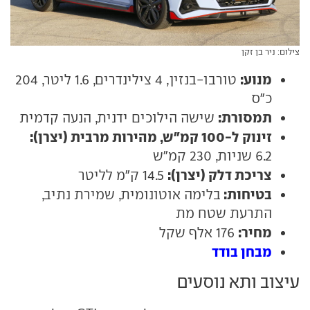
צילום: ניר בן זקן
מנוע:
טורבו-בנזין, 4 צילינדרים, 1.6 ליטר, 204
כ"ס
תמסורת:
שישה הילוכים ידנית, הנעה קדמית
זינוק ל-100 קמ"ש, מהירות מרבית (יצרן):
6.2 שניות, 230 קמ"ש
צריכת דלק (יצרן):
14.5 ק"מ לליטר
בטיחות:
בלימה אוטונומית, שמירת נתיב,
התרעת שטח מת
מחיר:
176 אלף שקל
מבחן בודד
עיצוב ותא נוסעים