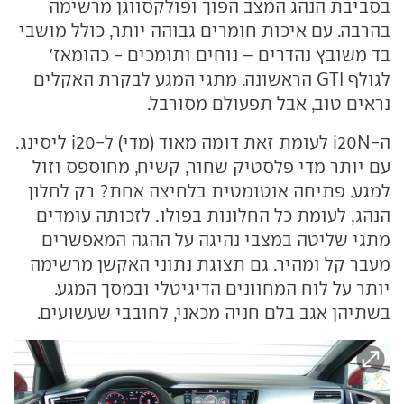
בסביבת הנהג המצב הפוך ופולקסווגן מרשימה
בהרבה. עם איכות חומרים גבוהה יותר, כולל מושבי
בד משובץ נהדרים – נוחים ותומכים - כהומאז'
לגולף GTI הראשונה. מתגי המגע לבקרת האקלים
נראים טוב, אבל תפעולם מסורבל.
ה-i20N לעומת זאת דומה מאוד (מדי) ל-i20 ליסינג.
עם יותר מדי פלסטיק שחור, קשיח, מחוספס וזול
למגע. פתיחה אוטומטית בלחיצה אחת? רק לחלון
הנהג, לעומת כל החלונות בפולו. לזכותה עומדים
מתגי שליטה במצבי נהיגה על ההגה המאפשרים
מעבר קל ומהיר. גם תצוגת נתוני האקשן מרשימה
יותר על לוח המחוונים הדיגיטלי ובמסך המגע.
בשתיהן אגב בלם חניה מכאני, לחובבי שעשועים.