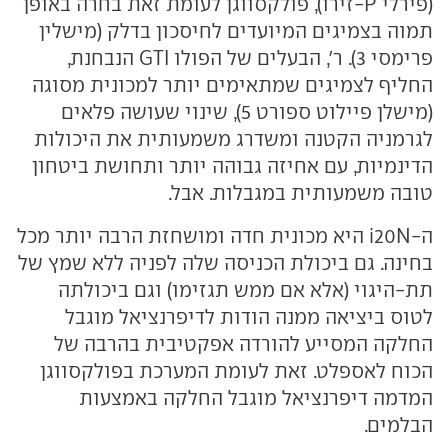
(פירלי P-זירו), פולקסווגן לעומת זאת בחרה באופן
תמוה בצמיגים המיועדים לחיסכון בדלק (מישלין
פרימסי 3). ר', הבעלים של הפולו GTI הנבחנת,
החליף לצמיגים שמתאימים יותר למכונית מסוגה
(מישלן פיילוט ספורט 5), שינוי שעושה פלאים
לגרמניה הקטנה ומשדרג משמעותית את היכולות
הדינמיות, עם אחיזה גבוהה יותר ותחושת ביטחון
טובה משמעותית במגבלות. אבל.
ה-i20N היא מכונית חדה ומושחזת הרבה יותר מכל
בחינה. גם ביכולת הכניסה שלה לפניה ללא שמץ של
תת-היגוי (אלא אם ממש תגזימו) וגם ביכולתה
לטוס ביציאה ממנה הודות לדיפרנציאל מוגבל
החלקה המסייע להורדה אפקטיבית בהרבה של
הכוח לאספלט. זאת לעומת המערכת בפולקסווגן
המדמה דיפרנציאל מוגבל החלקה באמצעות
הבלמים.