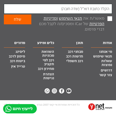
מאשר/ת את
תנאי השימוש
ומדיניות
הפרטיות
של iCar ומסכים/ה לקבל מכם
דברי פרסום.
אודות
תוכן
כלים ומידע
מדורים
מי אנחנו
מבחני רכב
השוואת
ליסינג
מכוניות
תנאי שימוש
חדשות רכב
מימון לרכב
רכב לפי
שאלות
רכב חשמלי
ביטוח רכב
תקציב
נפוצות
טרייד אין
מחירון רכב
דרושים
הצהרת
צור קשר
נגישות
כל הזכויות שמורות אי-קאר 2007 בע”מ
site by tq.soft
לייעוץ חינם