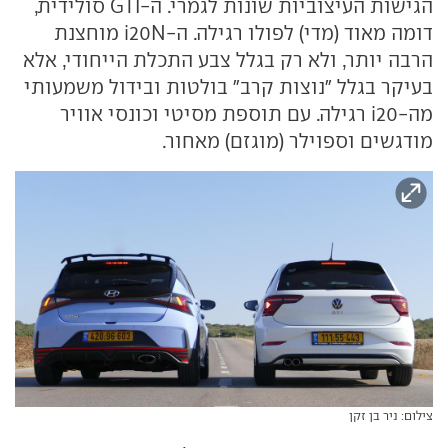
הגישות העיצוביות שונות לגמרי. ה-GTI סולידית,
דומה מאוד (מדי) לפולו רגילה. ה-i20N מוחצנת
הרבה יותר, ולא רק בגלל צבע התכלת הייחודי, אלא
בעיקר בגלל "נוצות קרב" בולטות ובידול משמעותי
מה-i20 רגילה. עם תוספת מסיטי וכונסי אוויר
מודגשים וספוילר (מוגזם) מאחור.
צילום: ניר בן זקן