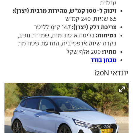
קדמית
זינוק ל-100 קמ"ש, מהירות מרבית (יצרן):
6.5 שניות, 240 קמ"ש
צריכת דלק (יצרן):
14.7 ק"מ לליטר
בטיחות:
בלימה אוטונומית, שמירת נתיב,
בקרת שיוט אדפטיבית, התרעת שטח מת
מחיר:
200 אלף שקל
מבחן בודד
יונדאי i20N