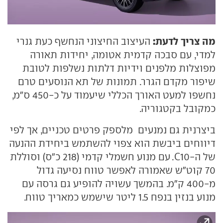
מה צריך לדעת:
העיצוב החיצוני הנחשף כעת גנרי
למדי, עם סבכה קדמית אטומה, יחידות תאורה
מפוצלות מלפנים וידיות דלתות נשלפות לטובת
שיפור מקדם הגרר. תמונות של תא הנוסעים טרם
נחשפו למעט האורך הכללי שיעמוד על כ-450 ס"מ,
כמקובל בקטגוריה.
ביצרנית גם נמנעים מלספק פרטים טכניים, אך לפי
דיווחים ביבשת הוא צפוי להשתמש ביחידת ההנעה
של ה-C10. עם מנוע חשמלי קדמי (218 כ"ס) וסוללת
70 קוט"ש שאמורה לאפשר טווח נסיעה גדול
מ-400 ק"מ. בהמשך עשויה להופיע גם גרסה עם
מנוע בנזין בנפח 1.5 ליטר שישמש כמאריך טווח.