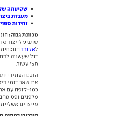
שקיעתה של ה
מעבדת ביצועי
זהירות ספוילר: 
מכוונת גבוה:
הונד
שתגיע לייצור סד
ל
אקורד
הנוכחית ש
דגל שעשויה להח
חצי עשור.
הדגם העתידי ית
את שאר דגמי היצר
כמו-קופה עם ארב
מלפנים ופס מחבר
מייצרים אשליית ג
היברידי במקום ח