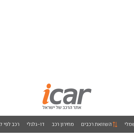
מלי
השוואת רכבים
מחירון רכב
דו-גלגלי
רכב לפי ק