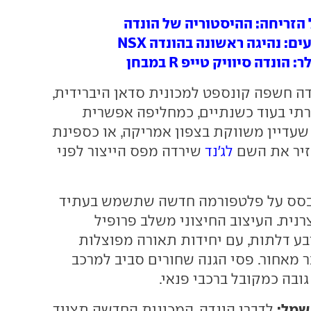
זריחה: ההיסטוריה של הונדה
ם: נהיגה ראשונה בהונדה NSX
הונדה סיוויק טייפ R במבחן
ה חשפה קונספט למכונית סדאן היברידית,
רתי בעוד כשנתיים, כמחליפה אפשרית
עדיין משווקת בצפון אמריקה, או כספינת
זיר את השם
לג'נד
שירדה מפס הייצור לפני
בסס על פלטפורמה חדשה שתשמש בעתיד
נית. העיצוב החיצוני משלב פרופיל
ע דלתות, עם יחידות תאורה מפוצלות
 מאחור. פסי הגנה שחורים סביב למרכב
ובה כמקובל ברכבי פנאי.
שמל:
לדברי הונדה, המכונית החדשה תצויד