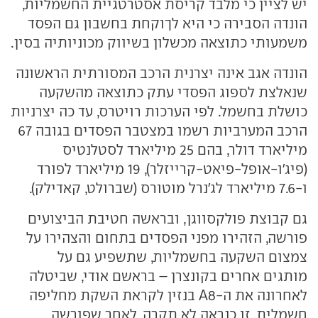
יש לציין כי מלבד קריסת אסטרטגיית החשמליות,
הונדה הסבירה כי היא לךוקחת בחשבון גם הפסד
משמעותי כתוצאה מכשלון בשיווק מכוניותיה בסין.
הונדה אגב אינה יצרנית הרכב המסורתית הראשונה
שנאלצת לספוג הפסדי עתק כתוצאה מהשקעה
כושלת בחשמל. לפי הערכות רויטרס, עד כה יצרניות
הרכב המערביות רשמו במצטבר הפסדים בגובה 67
מיליארד דולר, בהם 25 מיליארד לסטלנטיס
(פיג'ו-אופל-פיאט-קרייזלר), 19 מיליארד לפורד
ו-7.6 מיליארד לג'נרל מוטורס (שברולט, קאדילק).
גם קבוצת פולקסווגן, ובראשה חטיבת הביצועים
פורשה, הזהירו מפני הפסדים בתחום והצהירו על
צמצום השקעה בחשמליות, שתשפיע גם על
מותגים אחרים בקונצרן – בראשם אודי, שביטלה
לאחרונה את ה-A8 בנזין לקראת השקת מחליפה
חשמלית. זו כנראה לא תקרה, לאחר שפורשה