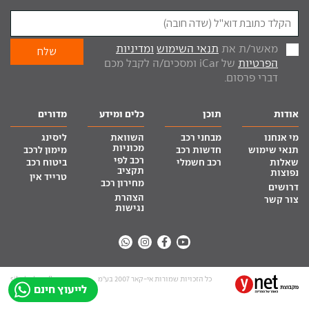
מאשר/ת את
תנאי השימוש
ומדיניות
הפרטיות
של iCar ומסכים/ה לקבל מכם
דברי פרסום.
אודות
תוכן
כלים ומידע
מדורים
מי אנחנו
מבחני רכב
השוואת
ליסינג
מכוניות
תנאי שימוש
חדשות רכב
מימון לרכב
רכב לפי
שאלות
רכב חשמלי
ביטוח רכב
תקציב
נפוצות
טרייד אין
מחירון רכב
דרושים
הצהרת
צור קשר
נגישות
כל הזכויות שמורות אי-קאר 2007 בע”מ
site by tq.soft
לייעוץ חינם