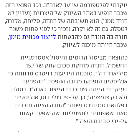
יוקרתי לפלטפורמה שיועד לארה"ב. רכב הפנאי הזה,
שכבר הופיע באתר השיווק של היצרנית (ועדיין לא
הורד ממנו), הוא תשובתה של הונדה, סליחה, אקורה,
לטסלה. גם זה לא יקרה. נזכיר כי לפני פחות משנה
חזרה בה הונדה גם מהבטחות
לייצור מכונית מימן
,
שכבר הייתה מוכנה לשיווק.
כתוצאה מביטול הדגמים וחיסול אסטרטגיית
החשמול, הונדה מוחקת סכום עתק של 15.7
מיליארד דולר. סוכנות הידיעות רויטרס מדווחת כי
אנליסטים הופתעו מגובה ההפסד. "ההפתעה
העיקרית הייתה שתוכנית הייצור בארה"ב בוטלה,
ולא רק צומצמה", כך על-פי ג'ולי בוט, אנליסטית
בפלהאם סמית'רס ושות'. "הונדה הציגה תוכנית
מאוד שאפתנית לחשמליות, שהושפעה קשות
על-ידי סביבת השוק".