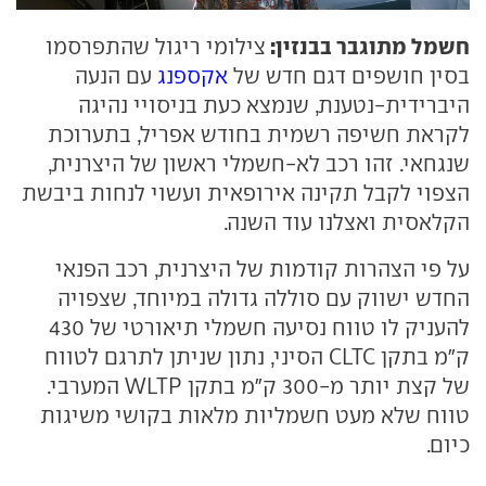
חשמל מתוגבר בבנזין:
צילומי ריגול שהתפרסמו
בסין חושפים דגם חדש של
אקספנג
עם הנעה
היברידית-נטענת, שנמצא כעת בניסויי נהיגה
לקראת חשיפה רשמית בחודש אפריל, בתערוכת
שנגחאי. זהו רכב לא-חשמלי ראשון של היצרנית,
הצפוי לקבל תקינה אירופאית ועשוי לנחות ביבשת
הקלאסית ואצלנו עוד השנה.
על פי הצהרות קודמות של היצרנית, רכב הפנאי
החדש ישווק עם סוללה גדולה במיוחד, שצפויה
להעניק לו טווח נסיעה חשמלי תיאורטי של 430
ק"מ בתקן CLTC הסיני, נתון שניתן לתרגם לטווח
של קצת יותר מ-300 ק"מ בתקן WLTP המערבי.
טווח שלא מעט חשמליות מלאות בקושי משיגות
כיום.