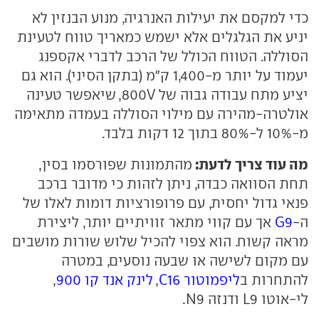
כדי למקסם את יעילות האנרגיה, מנוע הבנזין לא
יניע את הגלגלים אלא ישמש כמאריך טווח לטעינת
הסוללה. הטווח הכולל של הרכב לדברי אקספנג
יעמוד על יותר מ-1,400 ק"מ (בתקן הסיני). הוא גם
יציע מתח עבודה גבוה של 800V, שיאפשר טעינה
אולטרה-מהירה עם מילוי הסוללה בעמדה מתאימה
מ-10% ל-80% בתוך 12 דקות בלבד.
מה עוד צריך לדעת:
מהתמונות שפורסמו בסין,
תחת הסוואה כבדה, ניתן לזהות כי מדובר ברכב
פנאי גדול יחסית, עם פרופורציות דומות לאלו של
ה-
G9
אך עם קווי מתאר זוויתיים יותר, ליצירת
מראה קשוח. הוא צפוי להכיל שלוש שורות מושבים
עם מקום לשישה או שבעה נוסעים, במטרה
להתחרות ב
ליפמוטור C16
,
לינק אנד קו 900
,
לי-אוטו L9 ודנזה N9.