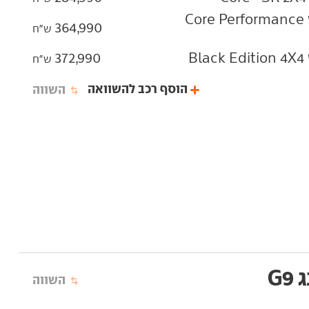
אקספנג‏ G9‏ 575 כ"ס 93 קוט"ש Core Performance
364,990
ש"ח
372,990
ש"ח
הוסף רכב להשוואה
השווה
G
השווה