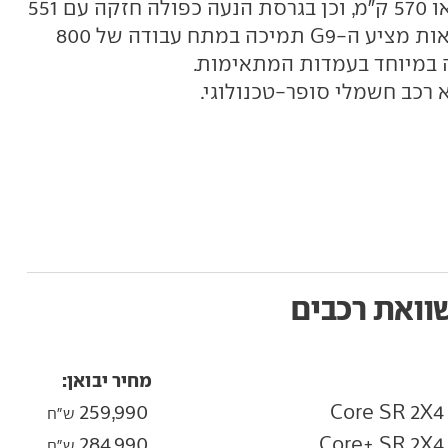
עם 313 כ"ס וטווח נסיעה של 460 או 570 ק"מ, וכן בגרסת הנעה כפולה חזקה עם 551
כ"ס וטווח של 520 ק"מ. בכל הגרסאות מציע ה-G9 תמיכה במתח עבודה של 800
 במיוחד בעמדות המתאימות.
וואת רכבים
מחיר יבואן:
259,990
ש"ח
284,990
ש"ח