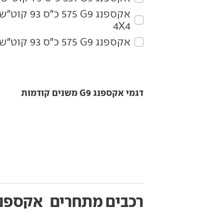
4X4
אקספנג‏ G9‏ 575 כ"ס 93 קוט"ש Black Edition 4X4
דגמי אקספנג G9 משנים קודמות
רכבים מתחרים
אקספנג 9