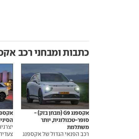
כתבות ומבחני רכב
אקספנ
אקספנג G9 (מבחן בזק) -
סופר-טכנולוגית, יותר
הסינית
משתלמת
יצרני
רכב הפנאי הגדול של אקספנג
צעדיה