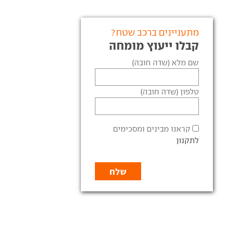
מתעניינים ברכב שטח?
קבלו ייעוץ מומחה
שם מלא (שדה חובה)
טלפון (שדה חובה)
קראנו מבינים ומסכימים
לתקנון
עם סדאן גדולה וקרוסאובר
י ריסוק: יונדאי מאכזבת,
מרשים - אקספנג הגיעה
יות מרשימות ויש גם
לישראל
רת
מותג הרכב החשמלי הסיני
מבחני ריסוק חדש