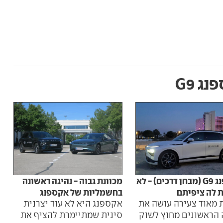
ג G9
אקספנג G9 (מבחן דרכים) - לא
מכוונת גבוה - נהיגה ראשונה
מבחנ
 לה ציפיתם
בחשמליות של אקספנג
הסינ
ת מאוד צעירה עושה את
אקספנג היא לא עוד יצרנית
ביקו
 הראשונים מחוץ לשוק
סינית שמתיימרת להציף את
סבב 