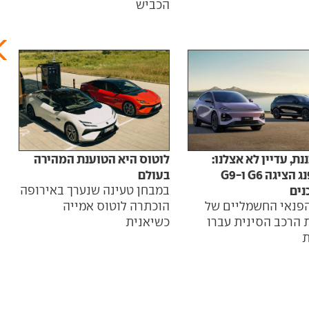
הכביש
התפר
הבטיחות
ת, עדיין לא אצלנו:
לוטוס היא הטוענת המהירה
סין 
אקספנג הציגה G6 ו-G9
בעולם
ליש
נים
במבחן טעינה שנערך באירופה
מות
הפנאי החשמליים של
הוכתרה לוטוס אמייה
מתחי
 הרכב הסינית עברו
כשיאנית
הגדו