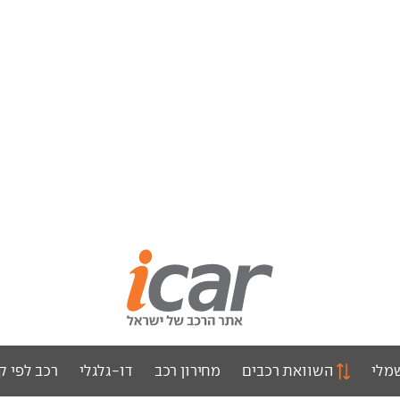
מלי
השוואת רכבים
מחירון רכב
דו-גלגלי
רכב לפי ק