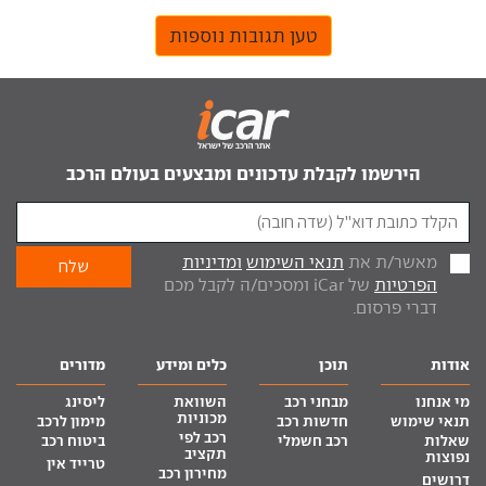
טען תגובות נוספות
הירשמו לקבלת עדכונים ומבצעים בעולם הרכב
מאשר/ת את
תנאי השימוש
ומדיניות
הפרטיות
של iCar ומסכים/ה לקבל מכם
דברי פרסום.
אודות
תוכן
כלים ומידע
מדורים
מי אנחנו
מבחני רכב
השוואת
ליסינג
מכוניות
תנאי שימוש
חדשות רכב
מימון לרכב
רכב לפי
שאלות
רכב חשמלי
ביטוח רכב
תקציב
נפוצות
טרייד אין
מחירון רכב
דרושים