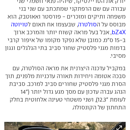
יורק את הטריילסיקר, שיהיה פנאי חשמלי שני
עבורה עם שם הרפתקני שמתכתב עם שני בני
משפחה ותיקים ומוכרים - פורסטר ואאוטבק. הוא
מבוסס על ה
סולטרה
, שבעצמו אח תאום ל
טויוטה
bZ4X
, אבל בעל מראה קשוח יותר והמרכב ארוך
ב-15 ס"מ. כמובן שלא נפקד מקומו של איפור קרבי
בדמות מגני פלסטיק שחור סביב בתי הגלגלים וגגון
מסיבי.
במקביל עדכנה היצרנית את מראה הסולטרה, עם
סבכה אטומה ויחידות תאורה עדכניות מלפנים, תוך
הסרת מגני פלסטיק שחורים סביב למרכב. סביבת
הנהג עברה עדכון עם מסך מגע גדול יותר ("14
לעומת "12.3), ושני משטחי טעינה אלחוטית בחלק
התחתון של הקונסולה.