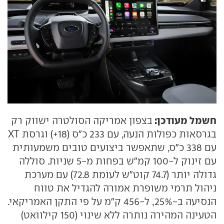
חשמל מעודכן:
בצפון אמריקה הסולטרה ישווק רק
בגרסאות כפולות הנעה, עם 233 כ"ס (18+) וגרסת XT
עם 338 כ"ס, שתאפשר ביצועים טובים משמעותית
עם זינוק ל-100 קמ"ש בפחות מ-5 שניות. סוללה
גדולה יותר (74.7 קוט"ש לעומת 72.8) עם מערכת
ניהול תרמי משופרת אמורה להגדיל את טווח
הנסיעה ב-25%, ל-456 ק"מ על פי התקן האמריקאי.
הטעינה המהירה נותרה ללא שינוי (150 קילוואט)