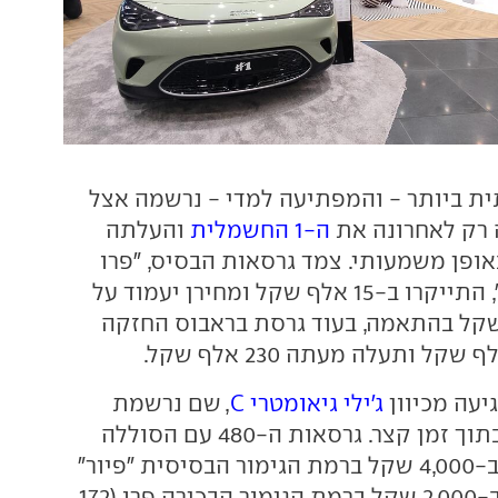
ת ביותר - והמפתיעה למדי - נרשמה אצל
 רק לאחרונה את
ה-1 החשמלית
והעלתה
ופן משמעותי. צמד גרסאות הבסיס, "פרו
פלוס" ו"פרימיום", התייקרו ב-15 אלף שקל ומחירן יעמוד על
205 אלף שקל בהתאמה, בעוד גרסת בראבוס החזקה
עה מכיוון
ג'ילי גיאומטרי C
, שם נרשמת
התייקרות שניה בתוך זמן קצר. גרסאות ה-480 עם הסוללה
הגדולה התייקרו ב-4,000 שקל ברמת הגימור הבסיסית "פיור"
(168 אלף שקל), וב-2,000 שקל ברמת הגימור הבכירה פרו (172