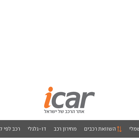
מלי
השוואת רכבים
מחירון רכב
דו-גלגלי
רכב לפי ק