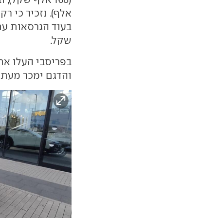
שקל.
בפריסבי העלו את
והדגם ימכר מעתה ב-165 אל