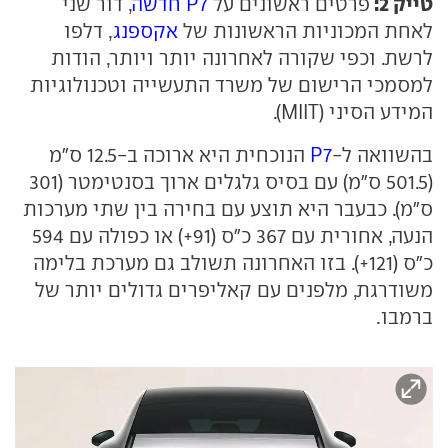
טייק 2:
פרטים ראשונים על
P7 חדשה
, דור שני
לאחת המכוניות הראשונות של
אקספנג
, דלפו
לרשת. וכפי שקורה לאחרונה יותר ויותר, הודות
למסמכי הרישום של משרד התעשייה וטכנולוגיות
המידע הסיני (MIIT).
בהשוואה ל-
P7
הנוכחית היא ארוכה ב-12.5 ס"מ
(501.5 ס"מ) עם בסיס גלגלים ארוך בסנטימטר (301
ס"מ). כבעבר היא תוצע עם בחירה בין שתי מערכות
הנעה, אחורית עם 367 כ"ס (91+) או כפולה עם 594
כ"ס (121+). בזו האחרונה תשולב גם מערכת בלימה
משודרגת, מלפנים עם קאליפרים גדולים יותר של
ברמבו.