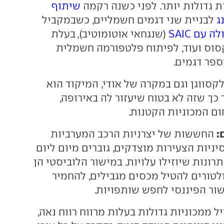
ת גדולות יותר. לפני כשנה רקמה
שיתוף
ג
לבניית שני דגמים חשמליים, כשבמקביל
עם SAIC
(שנגחאי אוטומוטיב), בעלת
 של MG, מקסוס ועוד, לפיתוח פלטפורמה חשמלית
ר דגמים.
קסווגן וגם במקרה של אודי, המיקוד הוא
כך שזה לא בטוח שיעזור לה באירופה,
ום המכוניות הקטנות.
:
החששות של יצרניות הרכב המערביות
יניות הצעירות מוצדקים, גוברים מיום ליום
רונות שיוזילו עלויות. במישור הלוביסטי הן
לטורים להטיל מכסים מגבילים, להחמיר
שור הפיננסי לחפש שותפויות.
יל ממכוניות גדולות בעלות מרווח רווח נאה,