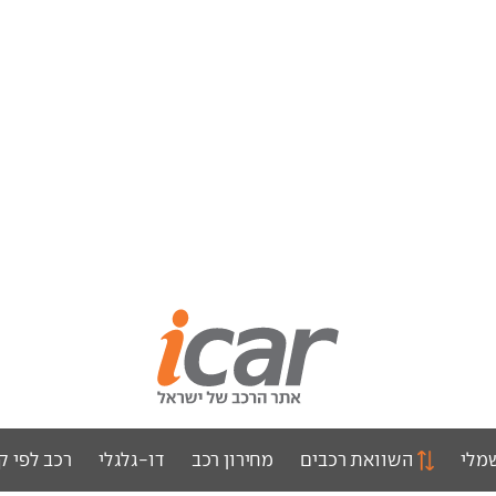
מלי
השוואת רכבים
מחירון רכב
דו-גלגלי
רכב לפי ק