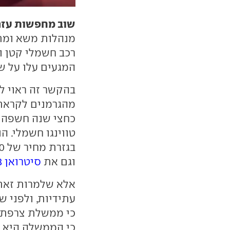
שוב מחפשות עזר
מנהלות משא ומתן
רכב חשמלי קטן ומ
המגעים עלו על ש
בהקשר זה ראוי לז
מהגרמנים לקראת 
כחצי שנה חשפה א
וגם את
סיטרואן e-C3
אלא שלמרות זאת, 
עתידיות, ולפני ש
כי ממשלת צרפת
כי הממשלה היא ב