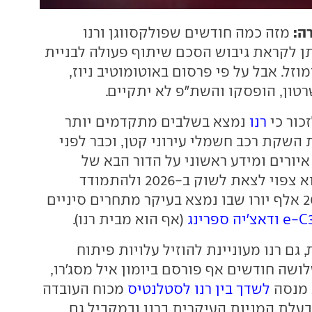
ה:
מזה כמה חודשים שפולקסווגן ורנו
 לקראת גיבוש הסכם שיתוף פעולה לבניית
וזל. אבל על פי פרסום באוטומוטיב ניוז,
רטון, הופסקו והשת"פ לא יתקיים.
כור כי
רנו
נמצא בשלבים מתקדמים יותר
השקת רכב חשמלי עירוני קטן, וכבר לפני
יורים ומידע ראשוני על הדור הבא של
טווינגו חשמלי. הוא צפוי לצאת לשוק ב-2026 ולהתמודד
בגזרת מחיר של 20 אלף יורו שבו נמצא בעיקר מתחרים סיניים
ודאצ'יה ספרינג
(אף הוא מבית רנו).
גם רנו מעוניינת להוזיל עלויות פיתוח
לושה חודשים אף פורסם ביומון איל מסג'רו,
 מנסה
לשדך בין רנו לסטלנטיס
מכוח העובדה
עלת המניות העיקרית ברנו ובמקביל גם