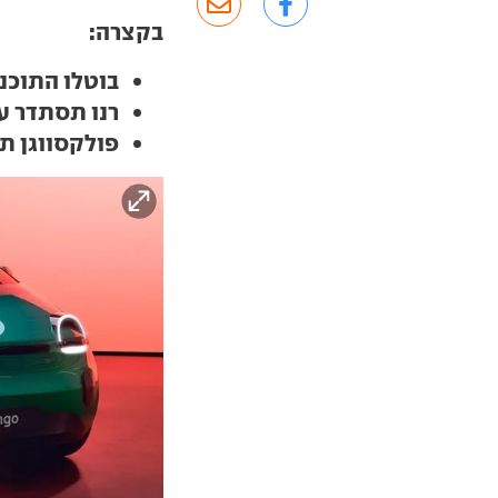
בקצרה:
בוטלו התוכני
רנו תסתדר ע
פולקסווגן ת