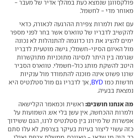
פולקסווגן שנמצא כעת במהלך אדיר של מעבר -
מאוחר מדי - לחשמל.
עם זאת ולמרות צפירת ההרגעה לכאורה, כדאי
להקשיב לדבריו של טווארס אשר בחר לפני מספר
ימים להציג את רנו כדוגמה להתנהלות לא נכונה
מול האיום הסיני-חשמלי, גישה מוטעית לדבריו
שגרמה בין היתר לנסיגה מתוכניות מתוקשרות
היטב להשקת מותג כול-חשמלי. טווארס הסביר
שרנו פשוט אינה מוכנה להתמודד מול ענקיות
חדשות כמו
BYD
, אך לדבריו גם מול סטלנטיס היא
נמצאת בבעיה.
מה אנחנו חושבים:
ראשית וכמאמר הקלישאה
ולמרות ההכחשה, אין עשן בלי אש. השמועות על
אפשרות של מיזוג בין סטלנטיס לרנו, הגם ששידוך
כזה עשוי ליצור בעיות בעיקר בצרפת, לא עלו סתם
כך. היה מי שדאג - טאוורס, ממשלת צרפת ואולי