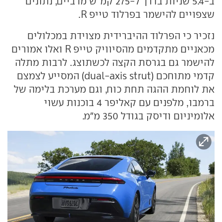
ב-5.4 שניות בדרך ל-275 קמ"ש מרביים, נתונים
שצפויים להישמר בפרלוד טייפ R.
נזכיר כי הפרלוד ההיברידית מצוידת במכלולים
מכאניים מתקדמים מהסיוויק טייפ R ואלו אמורים
להישמר גם בגרסת הקצה לכשתוצג. לרבות מתלה
קדמי מתוחכם (dual-axis strut) המסייע לצמצם
את לוחמת ההגה תחת כוח, וגם מערכת בלימה של
ברמבו, מלפנים עם קאליפר 4 בוכנות עשוי
אלומיניום ודיסק בגודל 350 מ"מ.