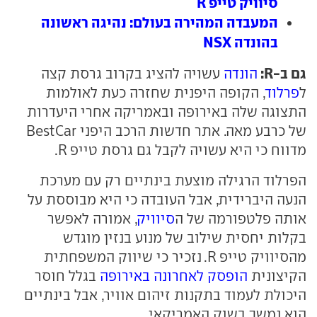
סיוויק טייפ R
המעבדה המהירה בעולם: נהיגה ראשונה
בהונדה NSX
גם ב-R:
הונדה
עשויה להציג בקרוב גרסת קצה
ל
פרלוד
, הקופה היפנית שחזרה כעת לאולמות
התצוגה שלה באירופה ובאמריקה אחרי היעדרות
של כרבע מאה. אתר חדשות הרכב היפני BestCar
מדווח כי היא עשויה לקבל גם גרסת טייפ R.
הפרלוד הרגילה מוצעת בינתיים רק עם מערכת
הנעה היברידית, אבל העובדה כי היא מבוססת על
אותה פלטפורמה של ה
סיוויק
, אמורה לאפשר
בקלות יחסית שילוב של מנוע בנזין מוגדש
מהסיוויק טייפ R. נזכיר כי שיווק המשפחתית
הקיצונית
הופסק לאחרונה באירופה
בגלל חוסר
היכולת לעמוד בתקנות זיהום אוויר, אבל בינתיים
הוא נמשך בשוק האמריקאי.