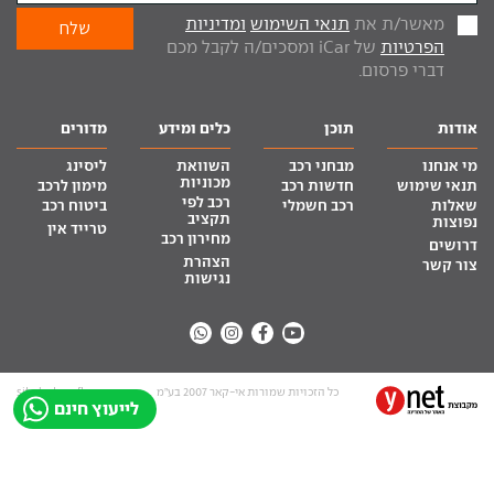
מאשר/ת את
תנאי השימוש
ומדיניות
הפרטיות
של iCar ומסכים/ה לקבל מכם
דברי פרסום.
אודות
תוכן
כלים ומידע
מדורים
מי אנחנו
מבחני רכב
השוואת
ליסינג
מכוניות
תנאי שימוש
חדשות רכב
מימון לרכב
רכב לפי
שאלות
רכב חשמלי
ביטוח רכב
תקציב
נפוצות
טרייד אין
מחירון רכב
דרושים
הצהרת
צור קשר
נגישות
כל הזכויות שמורות אי-קאר 2007 בע”מ
site by tq.soft
לייעוץ חינם