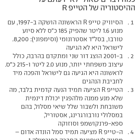
ההיסטוריה של הטייפ R
הסיוויק טייפ R הראשונה הושקה ב-1997, עם
מנוע 1.6 ליטר שהפיק 185 כ"ס ללא סיוע
טורבו, בסל"ד אסטרונומי (וסימפוני): 8,200.
לישראל היא לא הגיעה
ב-2001 הוצג דור שני ומתקדם בהרבה, כולל
עיצוב משפחתי יותר, מנוע 2.0 ליטר ו-215 כ"ס.
לראשונה היא הגיעה גם לישראל והפכה מיד
לחביבת הנהגים
הטייפ R הציעה תמיד הנעה קדמית בלבד, מה
שלא מנע ממנה מלהפגין יכולת דינמית
משובחת ולשבור שלל שיאי מסלול, בהם
במסלולי נורבורגרינג, אסטוריל,
ספא-פרנקושמפ וסוזוקה
ה-טייפ R מציעה תמיד סמל הונדה אדום –