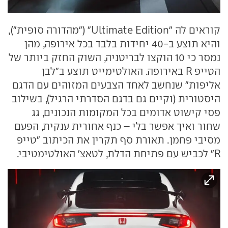
קוראים לה "Ultimate Edition" ("מהדורה סופית"),
והיא תוצע ב-40 יחידות בלבד בכל אירופה, מהן
נמסר כי 10 הוקצו לבריטניה, השוק החזק ביותר של
הטייפ R באירופה. האולטימייט תוצע ב"לבן
אליפות" שנחשב לאחד הצבעים המזוהים עם הדגם
היסטורית (וקיים גם בדגם הסדרתי הרגיל), בשילוב
פסי קישוט אדומים בכל המקומות הנכונים, גג
שחור ואיך אפשר בלי – כנף אחורית ענקית, הפעם
מסיבי פחמן. תאורת סף תקרין את הכיתוב "טייפ
R" לכביש עם פתיחת הדלת, לטאצ' האולטימטיבי.