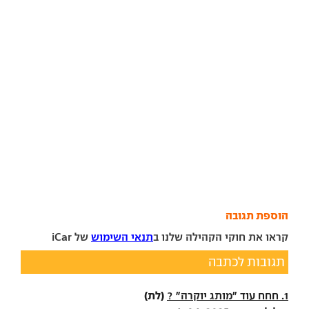
הוספת תגובה
קראו את חוקי הקהילה שלנו ב
תנאי השימוש
של iCar
תגובות לכתבה
(לת)
1. חחח עוד "מותג יוקרה" ?