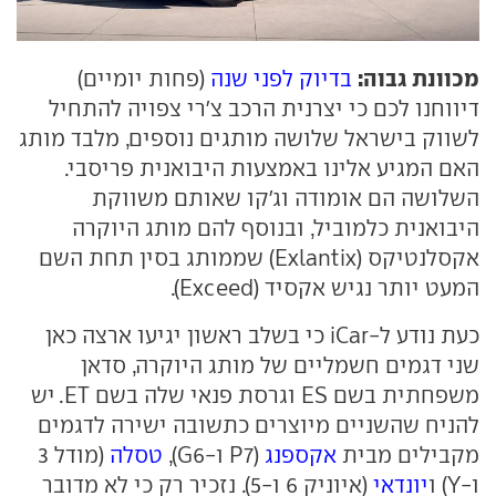
מכוונת גבוה:
בדיוק לפני שנה
(פחות יומיים)
דיווחנו לכם כי יצרנית הרכב צ'רי צפויה להתחיל
לשווק בישראל שלושה מותגים נוספים, מלבד מותג
האם המגיע אלינו באמצעות היבואנית פריסבי.
השלושה הם אומודה וג'קו שאותם משווקת
היבואנית כלמוביל, ובנוסף להם מותג היוקרה
אקסלנטיקס (Exlantix) שממותג בסין תחת השם
המעט יותר נגיש אקסיד (Exceed).
כעת נודע ל-iCar כי בשלב ראשון יגיעו ארצה כאן
שני דגמים חשמליים של מותג היוקרה, סדאן
משפחתית בשם ES וגרסת פנאי שלה בשם ET. יש
להניח שהשניים מיוצרים כתשובה ישירה לדגמים
מקבילים מבית
אקספנג
(P7 ו-G6),
טסלה
(מודל 3
ו-Y) ו
יונדאי
(איוניק 6 ו-5). נזכיר רק כי לא מדובר