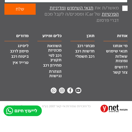
מאשר/ת את
תנאי השימוש
ומדיניות
הפרטיות
של iCar ומסכים/ה לקבל מכם
דברי פרסום.
אודות
תוכן
כלים ומידע
מדורים
מי אנחנו
מבחני רכב
השוואת
ליסינג
מכוניות
תנאי שימוש
חדשות רכב
מימון לרכב
רכב לפי
שאלות
רכב חשמלי
ביטוח רכב
תקציב
נפוצות
טרייד אין
מחירון רכב
דרושים
הצהרת
צור קשר
נגישות
כל הזכויות שמורות אי-קאר 2007 בע”מ
site by tq.soft
לייעוץ חינם