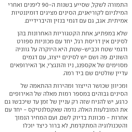
התמורה לשקל, שסייע בשנות ה-90 ליפנים ואחרי
המילניום לקוריאנים, הסינים מציגים דומיננטיות
אמיתית. אגב, גם עם דגמי בנזין והיברידיים.
שלא במפתיע, אחת הקטגוריות האחרונות בהן
לסינים אין דריסת רגל, יחד עם מכוניות ספורט
ודגמי שטח וכביש-שטח, היא היוקרה על גווניה
השונים. פה ושם יש לסינים ייצוג, עם דגמים
מסוימים של אקספנג, ניו והונגצ'י, אך האירופאים
עדיין שולטים שם ביד רמה.
ומכיוון שכושר הייצור ומהירות ההתאמה של
הסינים גבוהים במספר רמות מאלה של האירופים
כרגע, יש להניח שזה רק עניין של זמן עד שיכבשו גם
את המובלעות האלה. נדמה שאקסלנטיקס - יחד עם
אחרות - מכוונת בדיוק לשם. ועם המחיר הנמוך
והטכנולוגיה המתקדמת, לא ברור כיצד יוכלו