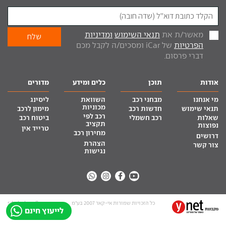
מאשר/ת את
תנאי השימוש
ומדיניות
הפרטיות
של iCar ומסכים/ה לקבל מכם
דברי פרסום.
אודות
תוכן
כלים ומידע
מדורים
מי אנחנו
מבחני רכב
השוואת
ליסינג
מכוניות
תנאי שימוש
חדשות רכב
מימון לרכב
רכב לפי
שאלות
רכב חשמלי
ביטוח רכב
תקציב
נפוצות
טרייד אין
מחירון רכב
דרושים
הצהרת
צור קשר
נגישות
כל הזכויות שמורות אי-קאר 2007 בע”מ
site by tq.soft
לייעוץ חינם