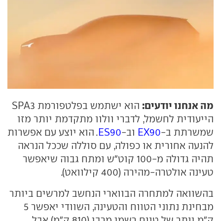
מה אנחנו יודעים:
הוא ישתמש בפלטפורמת SPA3
הייעודית לחשמל, לדברי וולוו מתקדמת יותר מזו
שמשרתת ב-
EX90
וב-
ES90
. הוא יוצע עם אפשרות
להנעה אחורית או כפולה, עם סוללה שככל הנראה
תהיה גדולה מ-100 קוט"ש ומתח גבוה שיאפשר
טעינה אולטרה-מהירה (400 קילוואט).
בהשוואה למתחרה הבווארי הנחשב למרשים ביותר
מבחינת נתוני הטווח והטעינה, השוודי יאפשר 5
ק"מ יותר של טווח רשמי מרבי (810 ק"מ) אבל