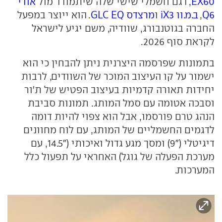
EX60
, דגם חשמלי שישי שלה שיתמודד מול
אודי
Q6
,
ב.מ.וו iX3
ו
מרצדס GLC EQ
. הוא ייוצר במפעל
החברה בגוטנבורג, שוודיה, משם יגיע לישראל
לקראת סוף 2026.
בתמונות שפרסמה היצרנית ניתן להבחין כי הוא
ישמור על קו העיצוב המוכר של השוודים, לרבות
יחידות תאורה קדמיות בעיצוב הפטיש של ת'ור
וסבכה אטומה עם סמל המותג. תמונות סביבת
הנהג טרם פורסמו, אבל הוא צפוי להיות דומה
לדגמים החשמליים של המותג, עם לוח מחוונים
דיגיטלי ("9) ומסך מגע גדול ואיכותי ("14.5, עם
מערכת הפעלה של גוגל) האחראי על תפעול כלל
המערכות.