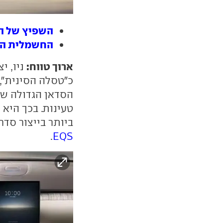
השפיץ של החשמל - 
החשמלית הטו
ארוך טווח:
ניו, י
כ"טסלה הסינית",
הסדאן הגדולה של
טעינות. בכך היא
ביותר בייצור סדרתי, כ-200 ק
.
EQS