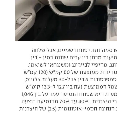
פרסמה נתוני טווח רשמיים, אבל שלחה
עות מבחן בין ערים שונות בסין - בין
נג, מהיפיי לבייג'ינג ומשנגחאי לשיאמן.
הנסיעות בוצעו במהירות ממוצעת של 80 קמ"ש (120 קמ"ש
מהירות מרבית) בטמפרטורות שבין 15 ל-30 מעלות צלזיוס,
כאשר צריכת החשמל הממוצעת נעה בין 12.7 ל-13.3 קוט"ש
ל-100 ק"מ. המשמעות היא שטווח הנסיעה עמד על בין 1,046
ל-1,070 ק"מ. לדברי היצרנית , 40% עד 70% מהנסיעה בוצעה
באמצעות מערכת הנהיגה הסמי-אוטונומית (2.5) של היצרנית