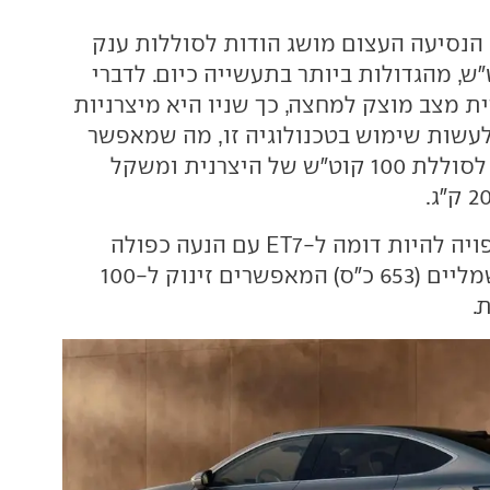
הנסיעה העצום מושג הודות לסוללות ענק
לת 150 קוט"ש, מהגדולות ביותר בתעשייה כיום. לדברי
יית מצב מוצק למחצה, כך שניו היא מיצרניות
עשות שימוש בטכנולוגיה זו, מה שמאפשר
לה גודל פיזי זהה לסוללת 100 קוט"ש של היצרנית ומשקל
מערכת ההנעה צפויה להיות דומה ל-ET7 עם הנעה כפולה
מצמד מנועים חשמליים (653 כ"ס) המאפשרים זינוק ל-100