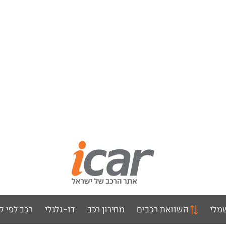
מלי
השוואת רכבים
מחירון רכב
דו-גלגלי
רכב לפי ק