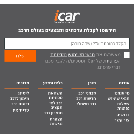
הירשמו לקבלת עדכונים ומבצעים בעולם הרכב
מאשר/ת את
תנאי השימוש
ומדיניות
הפרטיות
של iCar ומסכים/ה לקבל מכם
דברי פרסום.
אודות
תוכן
כלים ומידע
מדורים
מי אנחנו
מבחני רכב
השוואת
ליסינג
מכוניות
תנאי שימוש
חדשות רכב
מימון לרכב
רכב לפי
שאלות
רכב חשמלי
ביטוח רכב
תקציב
נפוצות
טרייד אין
מחירון רכב
דרושים
הצהרת
צור קשר
נגישות