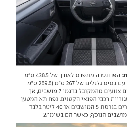
ת
: הפרונטרה מתפרס לאורך של 438.5 ס"מ
(454.7 ס"מ לג'וגר) עם בסיס גלגלים של 267 ס"מ (289.8 ס"מ
לג'וגר). אלו מימדים צנועים מהמקובל בדגמי 7 מושבים, אך
גוריית רכבי הפנאי הקטנים. נפח תא המטען
עומד על 460 ליטרים בגרסת 5 המושבים או 40 ליטר בלבד
ושבים הנוסף, כאשר הם בשימוש.