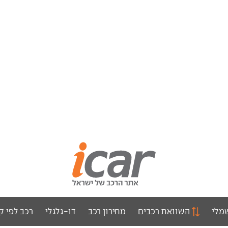
מלי
השוואת רכבים
מחירון רכב
דו-גלגלי
רכב לפי ק