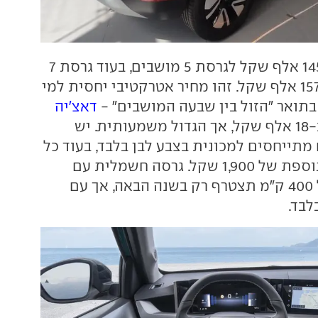
המחיר עומד על 145 אלף שקל לגרסת 5 מושבים, בעוד גרסת 7
המושבים תעלה 157 אלף שקל. זהו מחיר אטרקטיבי יחסית למי
תואר "הזול בין שבעה המושבים" -
דאצ'יה
היקר ממנו ב-18 אלף שקל, אך הגדול משמעותית. יש
 מתייחסים למכונית בצבע לבן בלבד, בעוד כל
צבע אחר יוצע בתוספת של 1,900 שקל. גרסה חשמלית עם
טווח תיאורטי של 400 ק"מ תצטרף רק בשנה הבאה, אך עם
לבד.