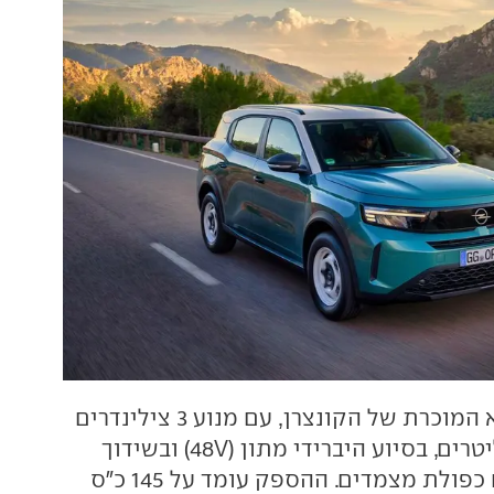
יחידת ההנעה היא המוכרת של הקונצרן, עם מנוע 3 צילינדרים
מוגדש בנפח 1.2 ליטרים, בסיוע היברידי מתון (48V) ובשידוך
לתיבת 6 הילוכים כפולת מצמדים. ההספק עומד על 145 כ"ס