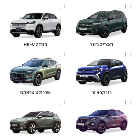
דאצ'יה ג'וגר
הונדה HR-V
רנו קפצ'ור
שברולט טראקס