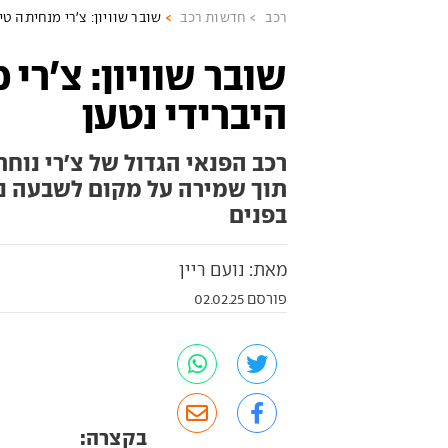
רכב
חדשות רכב
שובר שוויון: צ'רי מנחיתה טיגו 8 היברידי נ
היברידי נטען
רכב הפנאי הגדול של צ'רי נוח
תוך שמירה על מקום לשבעה נו
בפנים
מאת: נועם ריין
פורסם 02.02.25
בקצרה: