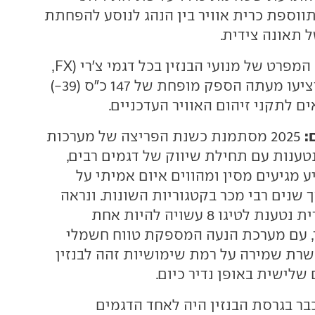
ווספת כרית אוויר בין הנהג לנוסע להפחתת
 תאונה צידית.
במקביל עודכן גם המפרט של מנועי הבנזין בכל דגמי צ'רי (FX,
טיגו 7 וטיגו 8), שיציעו מעתה הספק מופחת של 147 כ"ס (39-)
ם לתקני זיהום האוויר העדכניים.
:
2025 מסתמנת כשנת הפריצה של מערכות
נטענות עם תחילת שיווק של דגמים רבים,
 מגיעים מסין ומהווים איום אמיתי על
שנים רבי מכר בקטגוריות השונות. ונראה
שהגרסה ההיברידית נטענת לטיגו 8 עשויה להיות אחת
, עם מערכת הנעה המספקת טווח חשמלי
שרת שמירה על רמת שימושיות זהה לבנזין
שלישית באופן נדיר כיום.
שטיגו 8, שכבר בגרסת הבנזין היה לאחד הדגמים