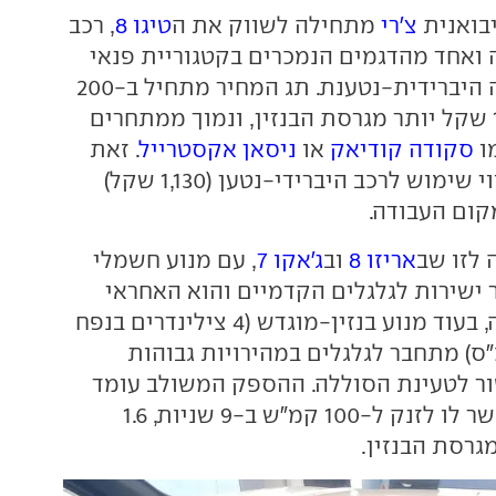
בואנית
צ'רי
מתחילה לשווק את ה
טיגו 8
, רכב
 ואחד מהדגמים הנמכרים בקטגוריית פנאי
לשבעה, גם בגרסה היברידית-נטענת. תג המחיר מתחיל ב-200
אלף שקל, 10,000 שקל יותר מגרסת הבנזין, ונמוך ממתחרים
מו
סקודה קודיאק
או
ניסאן אקסטרייל
. זאת
בנוסף להטבת שווי שימוש לרכב היברידי-נטען (1,130 שקל)
ום העבודה.
 לזו שב
אריזו 8
וב
ג'אקו 7
, עם מנוע חשמלי
חובר ישירות לגלגלים הקדמיים והוא האחראי
העיקרי על ההנעה, בעוד מנוע בנזין-מוגדש (4 צילינדרים בנפח
 ליטר עם 143 כ"ס) מתחבר לגלגלים במהירויות גבוהות
ר לטעינת הסוללה. ההספק המשולב עומד
על 347 כ"ס ומאפשר לו לזנק ל-100 קמ"ש ב-9 שניות, 1.6
גרסת הבנזין.