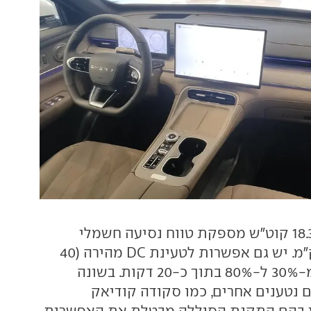
סוללה בקיבולת 18.3 קוט"ש מספקת טווח נסיעה חשמלי
תיאורטי של 90 ק"מ. יש גם אפשרות לטעינת DC מהירה (40
קילוואט) ומילוי מ-30% ל-80% בתוך כ-20 דקות. בשונה
ם נטענים אחרים, כמו סקודה קודיאק
ון בהם התקנת הסוללה מבטלת את האפשרות