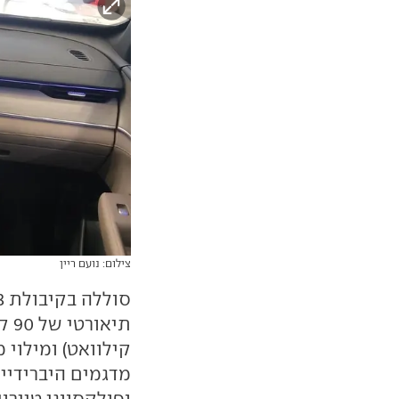
צילום: נועם ריין
מדגמים היברידיי
ופולקסווגן טייר