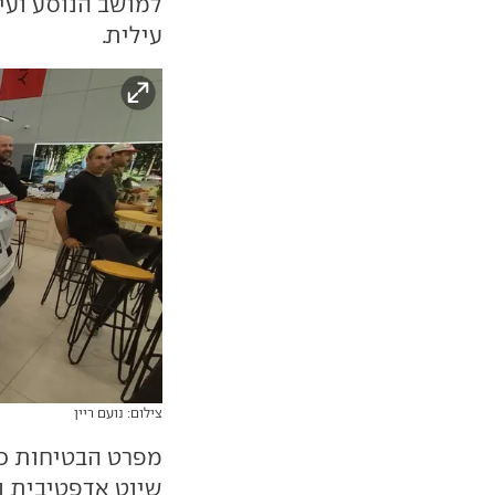
למושב הנוסע ועיס
עילית.
צילום: נועם ריין
מפרט הבטיחות כו
שיוט אדפטיבית ו