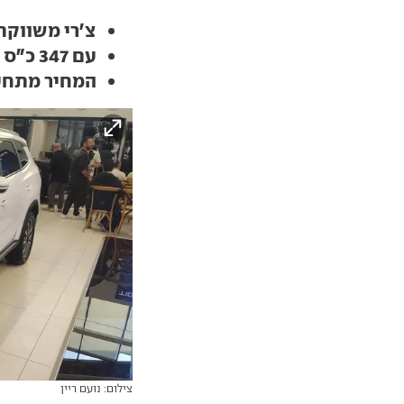
צ'רי משווקת 
עם 347 כ"ס וטווח חשמלי של 90 ק"מ
המחיר מתחיל ב-200 א
צילום: נועם ריין