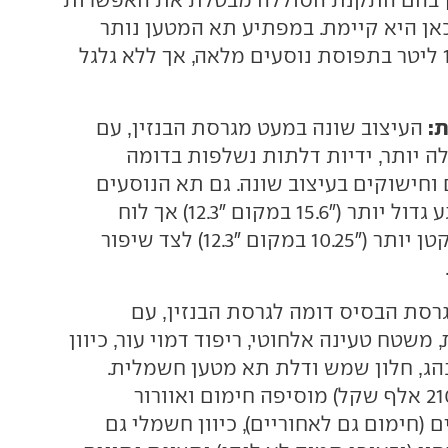
אן היא קיימת. במפתיע תא המטען נותר
בגודל זהה עם 193 ליטר בתפוסת נוסעים מלאה, אך ללא גלגל
ת:
העיצוב שונה במעט מגרסת הבנזין, עם
ה יותר, ידיות דלתות נשלפות בדומה
וחישוקים בעיצוב שונה. גם תא הנוסעים
עודכן עם מסך מגע גדול יותר ("15.6 במקום "12.3) אך לוח
מחוונים דיגיטלי קטן יותר ("10.25 במקום "12.3) לצד שיפור
רסת הבסיס דומה לגרסת הבנזין, עם
משטח טעינה אלחוטי, ריפוד דמוי עור, כיוון
ג, חלון שמש ודלת תא מטען חשמלית.
הגרסה הבכירה (210 אלף שקל) מוסיפה חימום ואוורור
(חימום גם לאחוריים), כיוון חשמלי גם