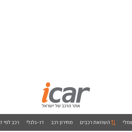
מלי
השוואת רכבים
מחירון רכב
דו-גלגלי
רכב לפי ק