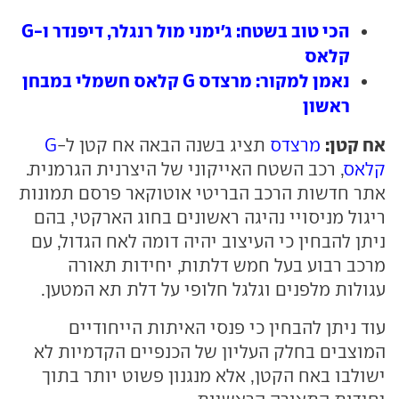
הכי טוב בשטח: ג'ימני מול רנגלר, דיפנדר ו-G
קלאס
נאמן למקור: מרצדס G קלאס חשמלי במבחן
ראשון
אח קטן:
מרצדס
תציג בשנה הבאה אח קטן ל-
G
קלאס
, רכב השטח האייקוני של היצרנית הגרמנית.
אתר חדשות הרכב הבריטי אוטוקאר פרסם תמונות
ריגול מניסויי נהיגה ראשונים בחוג הארקטי, בהם
ניתן להבחין כי העיצוב יהיה דומה לאח הגדול, עם
מרכב רבוע בעל חמש דלתות, יחידות תאורה
עגולות מלפנים וגלגל חלופי על דלת תא המטען.
עוד ניתן להבחין כי פנסי האיתות הייחודיים
המוצבים בחלק העליון של הכנפיים הקדמיות לא
ישולבו באח הקטן, אלא מנגנון פשוט יותר בתוך