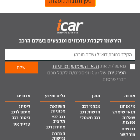
טען תגובות נוספות
הירשמו לקבלת עדכונים ומבצעים בעולם הרכב
מאשר/ת את
תנאי השימוש
ומדיניות
הפרטיות
של iCar ומסכים/ה לקבל מכם
דברי פרסום.
אודות
תוכן
כלים ומידע
מדורים
מי אנחנו
מבחני רכב
השוואת
ליסינג
מכוניות
תנאי שימוש
חדשות רכב
מימון לרכב
רכב לפי
שאלות
רכב חשמלי
ביטוח רכב
תקציב
נפוצות
טרייד אין
מחירון רכב
דרושים
הצהרת
צור קשר
נגישות