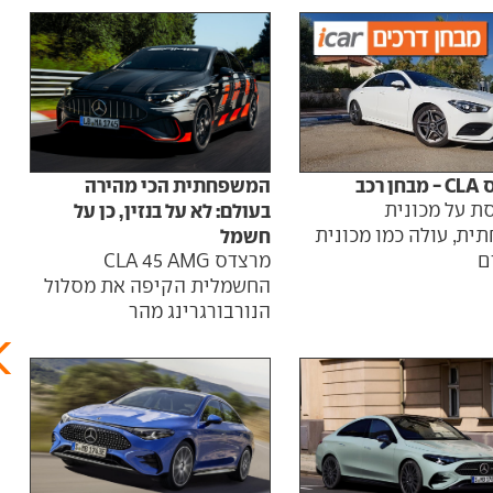
החש
המשפחתית הכי מהירה
 רכב
מרצד
בעולם: לא על בנזין, כן על
ת על מכונית
וטוו
חשמל
ית, עולה כמו מכונית
מרצדס CLA 45 AMG
ם
עם ה
החשמלית הקיפה את מסלול
של עד 60
הנורבורגרינג מהר