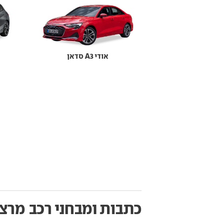
אודי A3 סדאן
כתבות ומבחני רכב
מרצדס