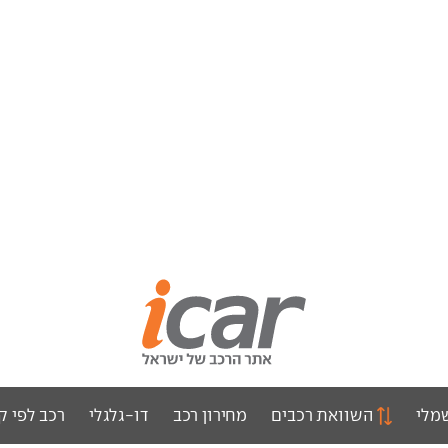
מלי
השוואת רכבים
מחירון רכב
דו-גלגלי
רכב לפי ק