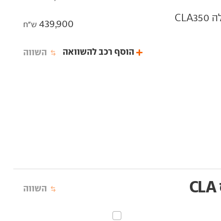
מרצדס‏ CLA‏ חשמלי הנעה כפולה CLA350
439,900
ש"ח
הוסף רכב להשוואה
השווה
השווה