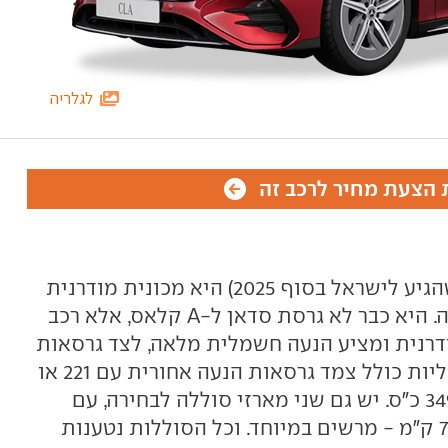
לגלריה
הצעת מחיר לרכב זה
מרצדס CLA מהדור השלישי (זה שהגיע לישראל בסוף 2025) היא מכונית מודרנית
ומתקדמת בהרבה מאלו שקדמו לה. היא כבר לא גרסת סדאן ל-A קלאס, אלא רכב
רנית ומציע הנעה חשמלית מלאה, לצד גרסאות
בנזין. מערך יחידות ההנעה החשמליות כולל צמד גרסאות הנעה אחורית עם 221 או
268 כ"ס, וגרסה כפולת הנעה עם 349 כ"ס. יש גם שני מארזי סוללה לבחירה, עם
טווחי נסיעה שנעים בין 470 ל-790 ק"מ - מרשים במיוחד. וכל הסוללות נטענות