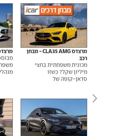
מרצדס CLA35 AMG - מבחן
מרצדס CLA - מבחן
רכב
מבוסס
מכונית משפחתית בחצי
משפחת
מיליון שקל? כשזו
מנהלי
סדאן-קופה של