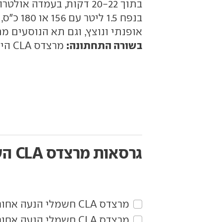
בתוך 20-22 דקות, בעמדה א
אופנתי ונוצץ, וגם תא הנוסעים מ
בשורה התחתונה:
מרצדס CLA היא מכונית קומפקטית במידות, אבל רבת יכולות.
גרסאות מרצדס CLA
הש
מרצדס‏ CLA‏ חשמלי הנעה אחורית CLA200 Icon
מרצדס‏ CLA‏ חשמלי הנעה אחורית CLA200 Elite