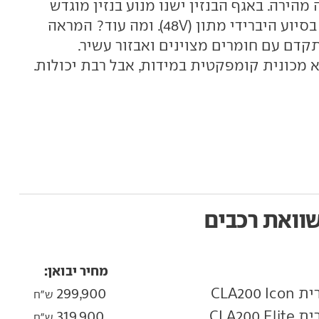
ולטרה מהירה. באגף הבנזין ישנו מנוע בנזין מוגדש
בנפח 1.5 ליטר עם 156 או 180 כ"ס, בסיוע היברידי מתון (48V). ומה עוד? המראה
תקדם עם חומרים מצוינים ואבזור עשיר.
וואת רכבים
מחיר יבואן:
299,900
ש"ח
319,900
ש"ח