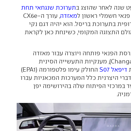
 שנה לאחר שהוצג ב
תערוכת שנגחאי תחת
פנאי חשמלי ראשון ל
מאזדה
, עורך ה-CX6e
פית בתערוכת בריסל. הוא יהיה דגם נקי
ולם התצוגה המקומי, כשינחת כאן לקראת
גרסת הפנאי פותחה ויוצרה עבור מאזדה
(Changan), מענקיות התעשייה הסינית
ת
דיפאל S07
החולק עימו פלטפורמה (EPA1)
דברי היצרנית כלל המערכות המכאניות עברו
ד במרכזי הפיתוח שלה בהירושימה יפן
מניה.