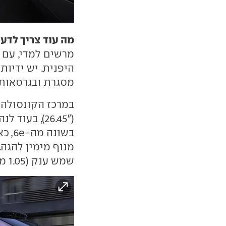
מה עוד צריך לדע
מרשים למדי, עם מ
היפנית. יש ידיו
מסגרת ובגרסאות
במרכז הקונסולה 
("26.45), ב
בשונ
מנוף מימין להגה.
שמש ענק (1.05 מ"ר) ומערכת שמע בטכנולוגיית דולבי-אטמוס.