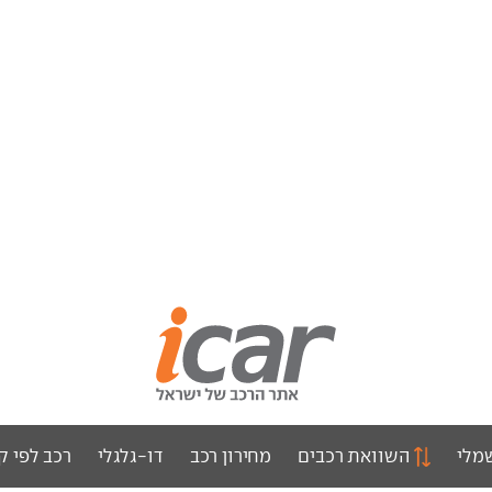
מלי
השוואת רכבים
מחירון רכב
דו-גלגלי
רכב לפי ק