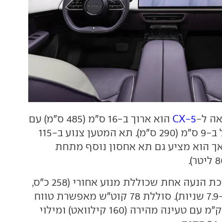
ה ל-
CX-5
הוא ארוך ב-16 ס"מ (485 ס"מ) עם
בסיס גלגלים גדול ב-9 ס"מ (290 ס"מ). תא המטען צנוע ב-115
4 ליטר), אך הוא מציע גם תא אחסון נוסף מתחת
הוא יוצע עם מערכת הנעה אחת שכוללת מנוע אחורי (258 כ"ס,
0 ל-100 קמ"ש ב-7.9 שניות). סוללת 78 קוט"ש מאפשרת טווח
תיאורטי של 484 ק"מ עם טעינה מהירה (160 קילוואט) ומילוי