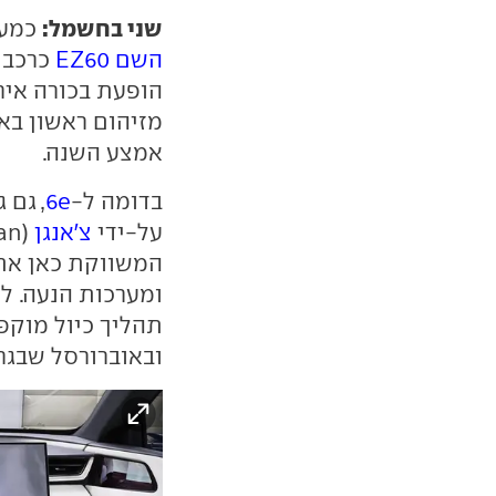
שני בחשמל:
כמעט
השם EZ60
כרכב 
הופעת בכורה אירו
מזיהום ראשון בא
אמצע השנה.
בדומה ל-
6e
, גם 
על-ידי
צ'אנגן
המשווקת כאן א
ומערכות הנעה. ל
תהליך כיול מוקפ
ובאוברורסל שבגר