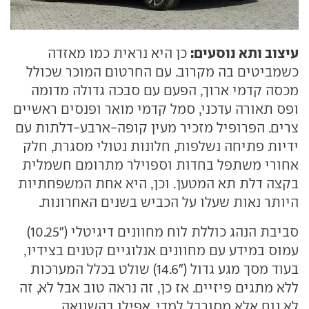
עיצוב ותא נוסעים:
כן היא נראית כמו מאזדה
כשמביטים בה מקרוב. עם החרטום המוכר שכולל
מכסה קדמי ארוך, הפעם עם סבכה גדולה מדומה
ופס תאורה עדכני, סמל קדמי מואר ופנסים ראשיים
צרים. הפרופיל מזכיר מעין קופה-ארבע-דלתות עם
ידיות פתיחה נשלפות, חלונות נטולי מסגרת, חלק
אחורי משתפל בחדות וספוילר מתרומם חשמלית
בקצה דלת תא המטען. וכן, היא אחת המשפחתיות
היותר נאות שעלו על הכביש בשנים האחרונות.
סביבת הנהג כוללת לוח מחוונים דיגיטלי ("10.25)
עמוס במידע עם מחוונים אנלוגיים קטנים בצידיו,
בעוד מסך מגע גדול ("14.6) שולט בכלל המערכות
ללא מתגים פיזיים. אז כן, זה נראה טוב אבל לא, זה
לא נוח אלא מסורבל למדי. אפילו בהשוואה