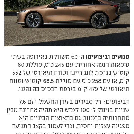
מנועים וביצועים:
ה-6e משווקת באירופה בשתי
גרסאות הנעה אחורית: עם 245 כ"ס, סוללת 80
קוט"ש בגרסת לונג ריינג' וטווח תיאורטי של 552
ק"מ, או עם 258 כ"ס עם סוללת 68.8 קוט"ש וטווח
תיאורטי של 479 ק"מ בגרסת הבסיס בה נהגנו.
הביצועים? רק סבירים בעידן החשמל, ועם 7.6
שניות בזינוק ל-100 קמ"ש היא תהיה אחרונה מבין
מתחרותיה ברמזור. גם בתאוצות הביניים היא
מפגינה עצלות יחסית, וכדי לעמוד בקצב התנועה
על אוטובאן גרמני תידרשו לרגל כבדה ובזבזנית