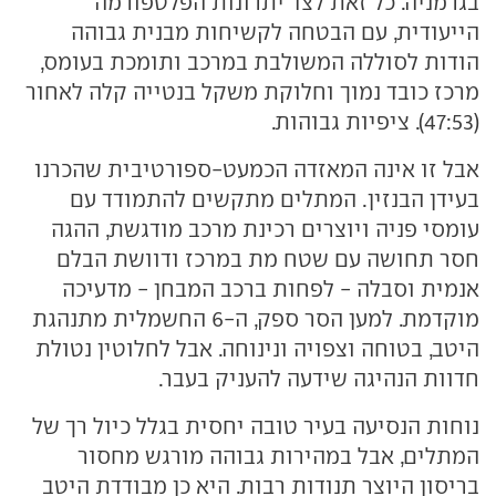
בגרמניה. כל זאת לצד יתרונות הפלטפורמה
הייעודית, עם הבטחה לקשיחות מבנית גבוהה
הודות לסוללה המשולבת במרכב ותומכת בעומס,
מרכז כובד נמוך וחלוקת משקל בנטייה קלה לאחור
(47:53). ציפיות גבוהות.
אבל זו אינה המאזדה הכמעט-ספורטיבית שהכרנו
בעידן הבנזין. המתלים מתקשים להתמודד עם
עומסי פניה ויוצרים רכינת מרכב מודגשת, ההגה
חסר תחושה עם שטח מת במרכז ודוושת הבלם
אנמית וסבלה - לפחות ברכב המבחן - מדעיכה
מוקדמת. למען הסר ספק, ה-6 החשמלית מתנהגת
היטב, בטוחה וצפויה ונינוחה. אבל לחלוטין נטולת
חדוות הנהיגה שידעה להעניק בעבר.
נוחות הנסיעה בעיר טובה יחסית בגלל כיול רך של
המתלים, אבל במהירות גבוהה מורגש מחסור
בריסון היוצר תנודות רבות. היא כן מבודדת היטב