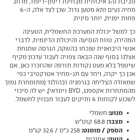
סביבת נהג איכותית מבחינת דיפון-ריפוד, מרחב
מחיה נעים ותא מטען גדול. שכן לצד אלה, ה-6
פחות יפנית, יותר סינית.
כך למשל יכולת המערכת החשמלית, הטעינה
המהירה, טווח הנסיעה והיכולת הדינמית. לדברי
אנשי היבואנית שנכחו בהשקה, הגרסה שתנחת
אצלנו בסוף שנה הבאה צפויה לעבור עדכון מקיף
שיטפל בלא מעט נקודות תורפה שהוזכרו כאן. אם
אכן כך יקרה, ויחד עם תג-מחיר אטרקטיבי כפי
שמאזדה הצליחה בגרמניה ובהולנד (מתומחרת נמוך
מהמתחרות אקספנג, BYD ויונדאי), יש לה סיכוי
לשכנע לקוחות 6 ותיקים לעבור מבנזין לחשמל.
מנוע:
חשמלי
מצבר:
68.8 קוט"ש
הספק / מומנט:
258 כ"ס / 32.6 קג"מ
הנעה:
אחורית