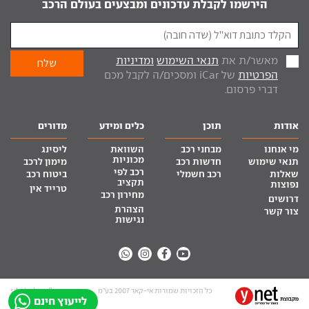
הירשמו לקבלת עדכונים ומבצעים בעולם הרכב
מאשר/ת את
תנאי השימוש
ומדיניות
הפרטיות
של iCar ומסכים/ה לקבל מכם
דברי פרסום.
אודות
תוכן
כלים ומידע
מדורים
מי אנחנו
מבחני רכב
השוואת
ליסינג
מכוניות
תנאי שימוש
חדשות רכב
מימון לרכב
רכב לפי
שאלות
רכב חשמלי
ביטוח רכב
תקציב
נפוצות
טרייד אין
מחירון רכב
דרושים
הצהרת
צור קשר
נגישות
כל הזכויות שמורות אי-קאר 2007 בע”מ
site by tq.soft
לייעוץ חינם