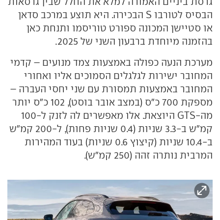
גרסת ביניים האמורה למלא את החלל שבין גרסאות
הבסיס לטורבו S הבכירה. היא תוצע במרכב סדאן
או סטיישן המכונה ספורט טוריסמו ותנחת כאן
בהזמנה מיוחדת ברבעון השני של 2025.
מערכת הנעה כפולה באמצעות צמד מנועים – קדמי
המחובר ישירות לגלגלים הסמוכים אליו ואחורי
המחובר באמצעות תמסורת עם שני יחסי העברה –
מספקת 700 כ"ס (במצב אובר בוסט), 102 כ"ס יותר
מה-GTS היוצאת. אלו מאפשרים לה לזנק ל-100
קמ"ש ב-3.3 שניות (0.4 שניות פחות), ל-200 קמ"ש
ב-10.4 שניות (קיצוץ 0.6 שניות) בעוד המהירות
המרבית נותרה זהה (250 קמ"ש).