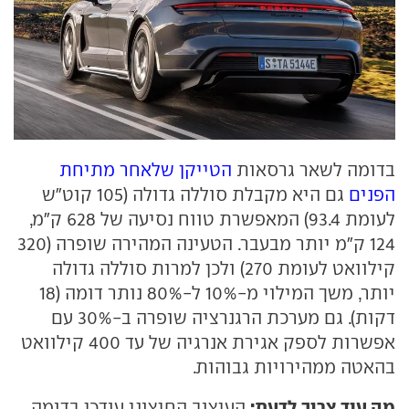
בדומה לשאר גרסאות
הטייקן שלאחר מתיחת
הפנים
גם היא מקבלת סוללה גדולה (105 קוט"ש
לעומת 93.4) המאפשרת טווח נסיעה של 628 ק"מ,
124 ק"מ יותר מבעבר. הטעינה המהירה שופרה (320
קילוואט לעומת 270) ולכן למרות סוללה גדולה
יותר, משך המילוי מ-10% ל-80% נותר דומה (18
דקות). גם מערכת הרגנרציה שופרה ב-30% עם
אפשרות לספק אגירת אנרגיה של עד 400 קילוואט
בהאטה ממהירויות גבוהות.
מה עוד צריך לדעת:
העיצוב החיצוני עודכן בדומה