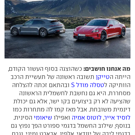
מה אנחנו חושבים:
כשהוצגה בסוף העשור הקודם,
הייתה ה
טייקן
תשובה ראשונה של תעשיית הרכב
הוותיקה ל
טסלה מודל S
ובהתאם זכתה להצלחה
מסחררת. היא גם נחשבת לחשמלית הראשונה
שהציעה לא רק ביצועים בקו ישר, אלא גם יכולת
דינמית משובחת. אבל מאז קמו לה מתחרות כמו
לוסיד אייר
,
לוטוס אמיה
ואפילו
שיאומי
הסינית.
בנוסף, שילוב החשמל בדגמי ספורט הפך נפוץ גם
בדגמי ליבה של יונדאי, אלפין, אבארט ומיני, וגרם