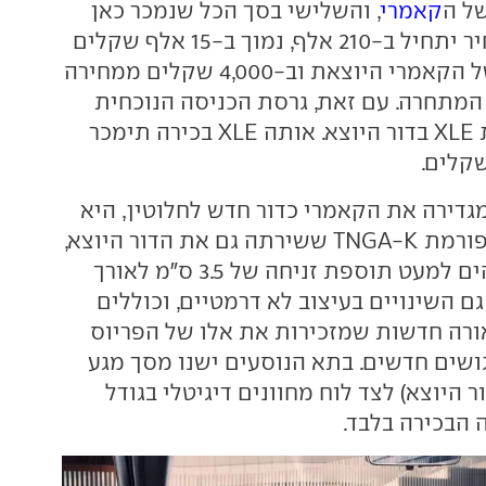
ל ה
קאמרי
, והשלישי בסך הכל שנמכר כאן
בייבוא סדיר. המחיר יתחיל ב-210 אלף, נמוך ב-15 אלף שקלים
ממחיר הכניסה של הקאמרי היוצאת וב-4,000 שקלים ממחירה
 המתחרה. עם זאת, גרסת הכניסה הנוכחית
היא ה-LE, לעומת XLE בדור היוצא. אותה XLE בכירה תימכר
גדירה את הקאמרי כדור חדש לחלוטין, היא
מבוססת על פלטפורמת TNGA-K ששירתה גם את הדור היוצא,
ומציגה ממדים זהים למעט תוספת זניחה של 3.5 ס"מ לאורך
492 ס"מ). גם השינויים בעיצוב לא דרמטיים, וכוללים
ורה חדשות שמזכירות את אלו של הפריוס
 לצד פגושים חדשים. בתא הנוסעים ישנו מסך מגע
 "12.3 ("9 בדור היוצא) לצד לוח מחוונים דיגיטלי בגודל
 הבכירה בלבד.