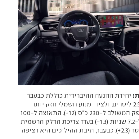
ת:
יחידת ההנעה ההיברידית כוללת כבעבר
מנוע בנזין בנפח 2.5 ליטרים, ולצידו מנוע חשמלי חזק יותר
שמעלה את ההספק המשולב ל-230 כ"ס (12+). התאוצה ל-100
קמ"ש התקצרה ל-7.2 שניות (1.3-) בעוד צריכת הדלק הרשמית
היא 20.8 ק"מ לליטר (2.3+). כבעבר, תיבת ההילוכים היא רציפה