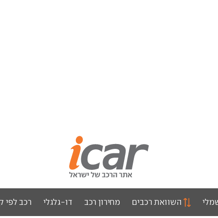
מלי
השוואת רכבים
מחירון רכב
דו-גלגלי
רכב לפי ק