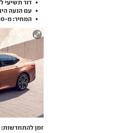
דור תשיעי 
עם הנעה היב
המחיר: מ-210 אלף שקל
זמן להתחדשות:
י