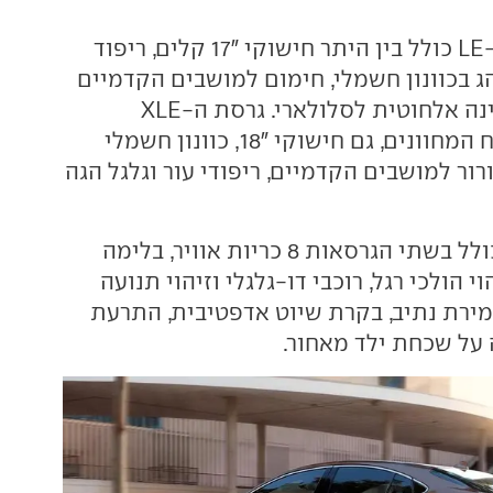
המפרט בגרסת ה-LE כולל בין היתר חישוקי "17 קלים, ריפוד
הג בכוונון חשמלי, חימום למושבים הקדמיים
ולגלגל ההגה וטעינה אלחוטית לסלולארי. גרסת ה-XLE
מוסיפה, מלבד לוח המחוונים, גם חישוקי "18, כוונון חשמלי
רור למושבים הקדמיים, ריפודי עור וגלגל הגה
מפרט הבטיחות כולל בשתי הגרסאות 8 כריות אוויר, בלימה
י הולכי רגל, רוכבי דו-גלגלי וזיהוי תנועה
ירת נתיב, בקרת שיוט אדפטיבית, התרעת
על שכחת ילד מאחור.