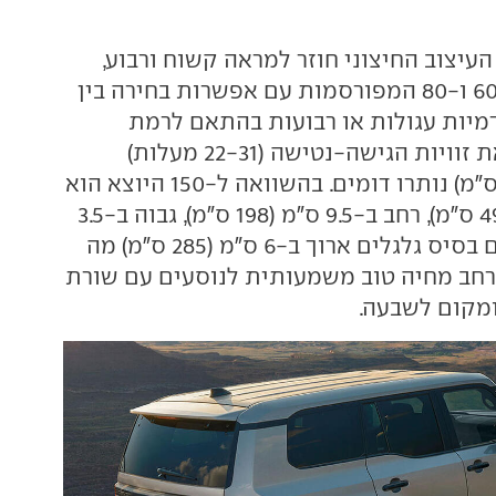
עיצוב החיצוני חוזר למראה קשוח ורבוע,
בהשראת סדרות 60 ו-80 המפורסמות עם אפשרות בחירה בין
מיות עגולות או רבועות בהתאם לרמת
הגימור. למרות זאת זוויות הגישה-נטישה (22-31 מעלות)
ומרווח הגחון (21 ס"מ) נותרו דומים. בהשוואה ל-150 היוצא הוא
ארוך ב-8 ס"מ (492 ס"מ), רחב ב-9.5 ס"מ (198 ס"מ), גבוה ב-3.5
ס"מ (187 ס"מ) ועם בסיס גלגלים ארוך ב-6 ס"מ (285 ס"מ) מה
חב מחיה טוב משמעותית לנוסעים עם שורת
מקום לשבעה.