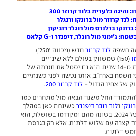
: נהיגה בלעדית בלנד קרוזר 300
לנד קרוזר מול ברונקו ורנגלר
ברונקו בדלנדס מול רנגלר רוביקון
ח: ג'ימני מול רנגלר, דיפנדר ו-G קלאס
טה חשפה
לנד קרוזר
חדש (מכונה ׳250׳),
ו
(150) שמשווק בעולם ללא שינויים
מהותיים לא פחות מ-14 שנים. הוא גם יסמל את חזרתה של
י השטח בארה״ב, אותו נטשה לפני כשנתיים
 של אחיו הגדול -
לנד קרוזר 200
.
להתמודד החל משנה הבאה מול מתחרים כמו
רונקו
ו
לנד רובר דיפנדר
כשינחת כאן במהלך
המחצית השניה של 2024. בשונה מהם ומקודמו בשושלת, הוא
סה קצרה עם שלוש דלתות, אלא רק בגרסת
מש דלתות.