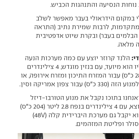
וחות הנסיעה והתנהגות הכביש.
 במקום הידראולי בעבר מאפשר לשלב
מתקדמות, לרבות שמירת נתיב (התראה
הבלמים בעבר) ובקרת שיוט אדפטיבית
 מלאה.
י:
הלנד קרוזר יוצע עם כמה מערכות הנעה
בהתאם לשוק אליו הוא מיועד, עם בנזין מוגדש, 4 צילינדרים
בנפח 2.4 ליטר (281 כ"ס) עבור המזרח התיכון ומזרח אירופה, או
 עבור צפון אמריקה וסין.
נחנו בתוכו נקבל את מנוע הטורבו-דיזל
המוכר מהדגם היוצא, עם 4 צילינדרים בנפח 2.8 ליטר (204 כ"ס)
כשבשנה הבאה הוא יקבל גם מערכת היברידית קלה (48V)
ולר ופליטת המזהמים.