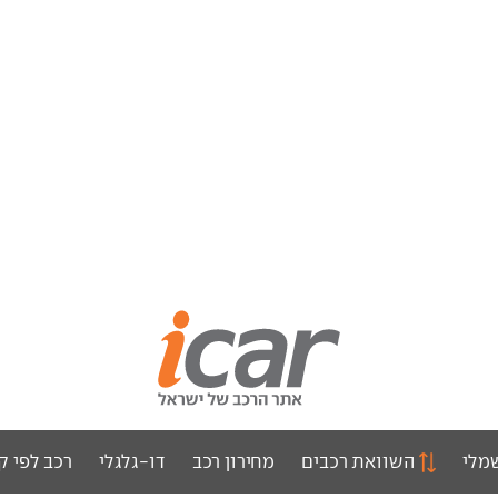
מלי
השוואת רכבים
מחירון רכב
דו-גלגלי
רכב לפי ק