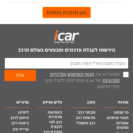
טען תגובות נוספות
הירשמו לקבלת עדכונים ומבצעים בעולם הרכב
מאשר/ת את
תנאי השימוש
ומדיניות
הפרטיות
של iCar ומסכים/ה לקבל מכם
דברי פרסום.
אודות
תוכן
כלים ומידע
מדורים
מי אנחנו
מבחני רכב
השוואת
ליסינג
מכוניות
תנאי שימוש
חדשות רכב
מימון לרכב
רכב לפי
שאלות
רכב חשמלי
ביטוח רכב
תקציב
נפוצות
טרייד אין
מחירון רכב