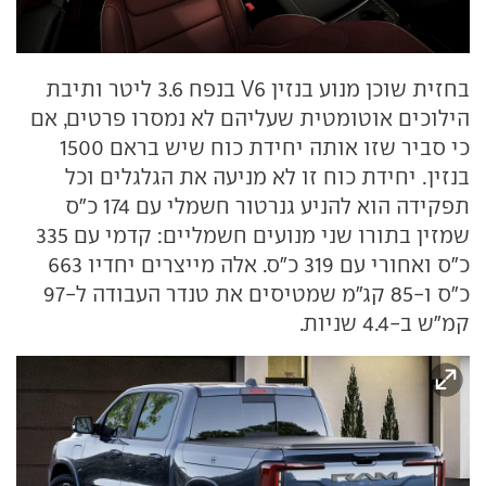
בחזית שוכן מנוע בנזין V6 בנפח 3.6 ליטר ותיבת
הילוכים אוטומטית שעליהם לא נמסרו פרטים, אם
כי סביר שזו אותה יחידת כוח שיש בראם 1500
בנזין. יחידת כוח זו לא מניעה את הגלגלים וכל
תפקידה הוא להניע גנרטור חשמלי עם 174 כ"ס
שמזין בתורו שני מנועים חשמליים: קדמי עם 335
כ"ס ואחורי עם 319 כ"ס. אלה מייצרים יחדיו 663
כ"ס ו-85 קג"מ שמטיסים את טנדר העבודה ל-97
קמ"ש ב-4.4 שניות.