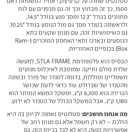
סטלנטיס שמרה על קו עיצובי אחיד למשפחת ראם
1500, כך זה מבחוץ וכך זה גם מבפנים עם לוח
מחוונים בגודל "12.3 ומסך מגע בגודל "14.5,
ולראשונה בטנדר מסך גם מול הנוסע בגודל "10.25.
גם השימושיות זהה, עם מגוון שקעים בתא
הנוסעים ובארגז ותאי האחסון המוכרים (Ram-
Box) בכנפיים האחוריות.
הבסיס הוא פלטפורמת STLA FRAME, למעשה
שלדת סולם ותיקה שמוסבת לאיכלוס מנועים
חשמליים וסוללות, בדומה לטנדר של פורד ובשונה
מהטנדר של שברולט. עוד כדאי לדעת שכושר
הגרירה הוא 6,300 ק"ג, ומשקל המשא המותר הוא
1,180 ק"ג, אבל המשקל הכולל של הטנדר לא ידוע.
מה אנחנו חושבים:
סטלנטיס נאמנה לכיוון בה היא
הולכת – לא רק חשמל אלא גם מגוון רחב של
אפשרויות הנעה. היא לא לבד בכיוון הזה, גם