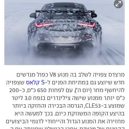
מרצדס צפויה לשלב בה מנוע V8 כפול מגדשים
חדש שיוצע גם במתיחת הפנים ל-
S קלאס
שצפויה
להיחשף מחר (יום ה'). עם לפחות 650 כ"ס, כ-200
כ"ס יותר ממנוע שישה צילינדרים בנפח 3.0 ליטר
שמוצע ב-CLE53, הגרסה הבכירה והחזקה ביותר
בהיצע הקופה המשווקת כיום. בכך למעשה היא
מחזירה את המנוע הגדול והייחודי לדגמי הביצועים
הקטנים של מרצדס, אחרי הכישלון שחוותה עם ה-