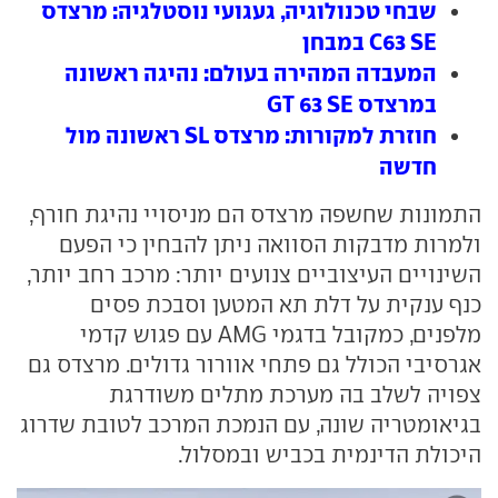
שבחי טכנולוגיה, געגועי נוסטלגיה: מרצדס
C63 SE במבחן
המעבדה המהירה בעולם: נהיגה ראשונה
במרצדס GT 63 SE
חוזרת למקורות: מרצדס SL ראשונה מול
חדשה
התמונות שחשפה מרצדס הם מניסויי נהיגת חורף,
ולמרות מדבקות הסוואה ניתן להבחין כי הפעם
השינויים העיצוביים צנועים יותר: מרכב רחב יותר,
כנף ענקית על דלת תא המטען וסבכת פסים
מלפנים, כמקובל בדגמי AMG עם פגוש קדמי
אגרסיבי הכולל גם פתחי אוורור גדולים. מרצדס גם
צפויה לשלב בה מערכת מתלים משודרגת
בגיאומטריה שונה, עם הנמכת המרכב לטובת שדרוג
היכולת הדינמית בכביש ובמסלול.