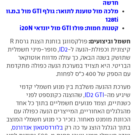
חדשה
מלכה מול טוענת לתואר: גולף GTI מול ב.מ.וו
128ti
קטנות חמות: פולו GTI מול יונדאי i20N
חשמל וביצועים:
פולקסווגן בוחנת הצגת גרסת R
קיצונית וכפולת-הנעה ל-
ID2
, סופר-מיני חשמלית
שתושק בשנה הבאה, כך עולה מדווח אוטוקאר
הבריטי. היא תצויד במערכת הנעה כפולה מתקדמת
עם הספק של 400 כ"ס לפחות.
מערכת ההנעה משלבת בין מנוע חשמלי קדמי
שיגיע מה-
ID2 GTI
, שהוצגה כקונספט לפני
כשנתיים, וצמד מנועים חשמליים בתוך כל אחד
מהגלגלים האחוריים, המייצרים הנעה כפולה עם
הכוונת מומנט מאחור. נזכיר כי מנוע חשמלי המוצב
בתוך הגלגל הוצג עד כה רק
בלורדסטאון אנדורנס
,