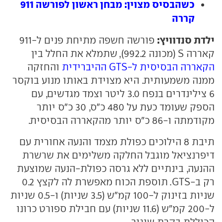
כשהבסיס מצוין: מבחן ראשון לפורשה 911
קררה
ילדת סנדוויץ:
פורשה חשפה מתיחת פנים ל-911
קאררה S (מכונה 992.2), שתמלא את החלל בין
הקאררה הבסיסית ל-GTS ההיברידית
והחזקה
ממנה משמעותית. היא מצוידת באותו מנוע בוקסר
6 צילינדרים בנפח 3.0 ליטר וצמד מגדשים, עם
הספק שעומד כעת על 480 כ"ס, 30 כ"ס יותר
מקודמתה ו-86 כ"ס יותר מהקאררה הבסיסית.
תיבת 8 הילוכים כפולת מצמד והנעה אחורית עם
דיפרנציאל מוגבל החלקה משלימים את שרשרת
ההנעה, בינתיים ללא גרסה כפולת-הנעה שמוצעת
רק ב-GTS. תוספת הכוח מאפשרת לה לקצץ 0.2
שניות בזינוק ל-100 קמ"ש (3.5 שניות) ו-0.5 שניות
ל-200 קמ"ש (11.6 שניות) עם חבילת ספורט כרונו
הכוללת בקרת שיגור.