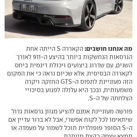
מה אנחנו חושבים:
הקאררה S הייתה אחת
הגרסאות הנחשקות ביותר בהיצע ה-911 לאורך
השנים, עם שדרוג ביצועים ויכולת דינמית ביחס
לקאררה הבסיסית. אלא שכיום נראה כי את המקום
הזה מעוניינת לתפוס ה-GTS החזקה ויקרה
משמעותית, ובכך היא עלולה לפגוע בסיכויי
הצלחתה של ה-S.
פורשה מעוניינת אמנם להציע מגוון גרסאות גדול
שיתאימו לכל לקוח אפשרי, אבל לא ברור עדיין אם
ה-S הסופר פופולרית תוכל לשמור על מעמדה או
תמצא עצמה כקצת מיותרת.