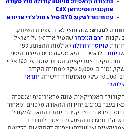
בתצורה קלאסית: טויוטה קורולה מול סקודה
אוקטביה וסיטרואן C4X
עם חיבור לשקע: BYD סיל 5 מול צ'רי אריזו 8
חוזרת למגרש:
שנה וחצי לאחר עצירת השיווק,
בעקבות
חרם המסחר
שהטיל ארדואן על ישראל,
חוזרת
טויוטה קורולה
לאולמות התצוגה. כפי
ש
דיווחנו
לראשונה, היא מגיעה מפס הייצור היפני
ותחת תקינה אמריקאית. המחיר עומד על 160 אלף
שקל, נמוך ב-9,000 שקל ממחירה הקודם
וב-10,000 שקל מהמתחרה הישירה,
יונדאי
אלנטרה
.
הקורולה האמריקאית שונה מהאירופית שנמכרה
כאן בעבר בעיצוב יחידות התאורה מלפנים ומאחור.
בנוסף, מראות הצד קטנות יותר בהתאם למקובל
בארה"ב ומערכת השמע מותאמת לתדרים
אמריקאיים (אי זוגיים) וצפויה להתקשות בקליטת