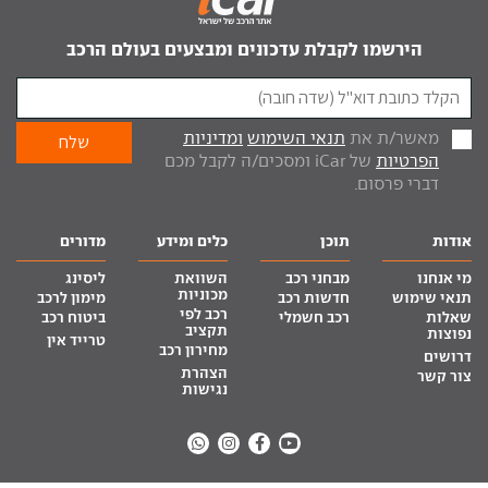
הירשמו לקבלת עדכונים ומבצעים בעולם הרכב
מאשר/ת את
תנאי השימוש
ומדיניות
הפרטיות
של iCar ומסכים/ה לקבל מכם
דברי פרסום.
אודות
תוכן
כלים ומידע
מדורים
מי אנחנו
מבחני רכב
השוואת
ליסינג
מכוניות
תנאי שימוש
חדשות רכב
מימון לרכב
רכב לפי
שאלות
רכב חשמלי
ביטוח רכב
תקציב
נפוצות
טרייד אין
מחירון רכב
דרושים
הצהרת
צור קשר
נגישות