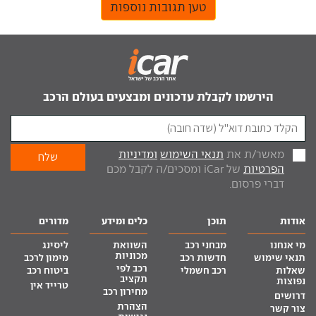
טען תגובות נוספות
הירשמו לקבלת עדכונים ומבצעים בעולם הרכב
מאשר/ת את
תנאי השימוש
ומדיניות
הפרטיות
של iCar ומסכים/ה לקבל מכם
דברי פרסום.
אודות
תוכן
כלים ומידע
מדורים
מי אנחנו
מבחני רכב
השוואת
ליסינג
מכוניות
תנאי שימוש
חדשות רכב
מימון לרכב
רכב לפי
שאלות
רכב חשמלי
ביטוח רכב
תקציב
נפוצות
טרייד אין
מחירון רכב
דרושים
הצהרת
צור קשר