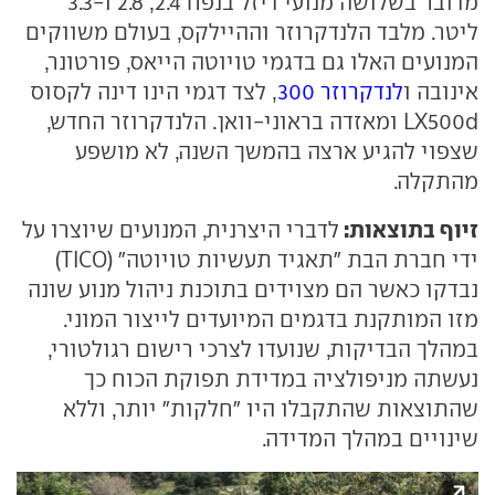
מדובר בשלושה מנועי דיזל בנפח 2.4, 2.8 ו-3.3
ליטר. מלבד הלנדקרוזר וההיילקס, בעולם משווקים
המנועים האלו גם בדגמי טויוטה הייאס, פורטונר,
אינובה ו
לנדקרוזר 300
, לצד דגמי הינו דינה לקסוס
LX500d ומאזדה בראוני-וואן. הלנדקרוזר החדש,
שצפוי להגיע ארצה בהמשך השנה, לא מושפע
מהתקלה.
זיוף בתוצאות:
לדברי היצרנית, המנועים שיוצרו על
ידי חברת הבת "תאגיד תעשיות טויוטה" (TICO)
נבדקו כאשר הם מצוידים בתוכנת ניהול מנוע שונה
מזו המותקנת בדגמים המיועדים לייצור המוני.
במהלך הבדיקות, שנועדו לצרכי רישום רגולטורי,
נעשתה מניפולציה במדידת תפוקת הכוח כך
שהתוצאות שהתקבלו היו "חלקות" יותר, וללא
שינויים במהלך המדידה.