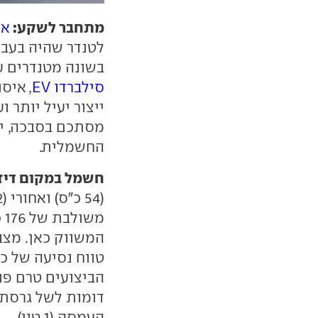
מתחבר לשקע:
אי
לטנדר שהיה בעבר
בשונה מטנדרים ע
סילברדו EV
, איס
ייצור יעיל יותר ו
מסתכם בסבכה, יח
החשמלית.
חשמל במקום דיז
משולבת של 176 כ"ס, 13 כ"ס יותר ממנוע הטורבו-דיזל ב
הביצועים טרם פור
העמסה (1 טון).