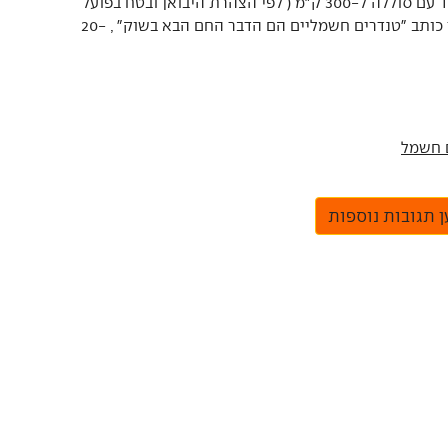
טנדר שכמעט נוסע כל היום איך יחזיק מעמד עם סוללה ל-300 ק"מ ( לפי הצהרת היבואן ובטח בפועל
פחות מ-200 ק"מ ועוד הכתב שבטח מממון כותב "טנדרים חשמליים הם הדבר החם הבא בשוק" , 20-
 תגובות נוספות