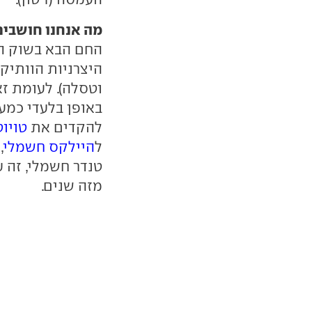
מה אנחנו חושבים
החם הבא בשוק הא
היצרניות הוותיקו
וטסלה). לעומת זא
באופן בלעדי כמעט
להקדים את
טויוט
ל
היילקס חשמלי
,
טנדר חשמלי, זה 
מזה שנים.