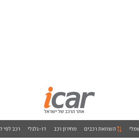
מלי
השוואת רכבים
מחירון רכב
דו-גלגלי
רכב לפי ק