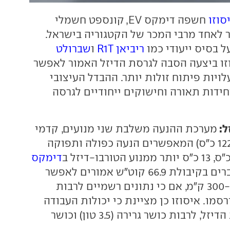
סוזו
חשפה דימקס EV, קונספט חשמלי
 לאחד מרבי המכר של הקטגוריה בישראל.
ל בסיס ייעודי כמו
ריביאן R1T
ו
שברולט
וזו ביצעה הסבה לגרסת הדיזל האמור לאפשר
עלויות פיתוח זולות יותר. ההבדל העיצובי
ידות תאורה וחישוקים ייחודיים לגרסה
ל:
מערכת ההנעה משלבת שני מנועים, קדמי
(54 כ"ס) ואחורי (122 כ"ס) המאפשרים הנעה כפולה ותפוקה
דימקס
המשווק כאן. מצברים בקיבולת 66.9 קוט"ש אמורים לאפשר
טווח נסיעה של כ-300 ק"מ, אם כי נתונים רשמיים לרבות
סמו. איסוזו כן מציינת כי יכולות העבודה
דומות לשל גרסת הדיזל, לרבות כושר גרירה (3.5 טון) וכושר